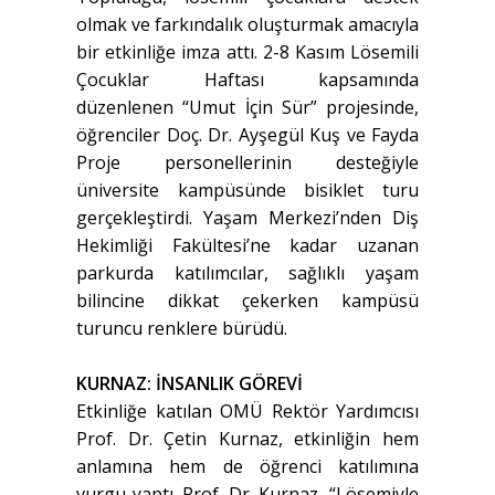
olmak ve farkındalık oluşturmak amacıyla
bir etkinliğe imza attı. 2-8 Kasım Lösemili
Çocuklar Haftası kapsamında
düzenlenen “Umut İçin Sür” projesinde,
öğrenciler Doç. Dr. Ayşegül Kuş ve Fayda
Proje personellerinin desteğiyle
üniversite kampüsünde bisiklet turu
gerçekleştirdi. Yaşam Merkezi’nden Diş
Hekimliği Fakültesi’ne kadar uzanan
parkurda katılımcılar, sağlıklı yaşam
bilincine dikkat çekerken kampüsü
turuncu renklere bürüdü.
KURNAZ: İNSANLIK GÖREVİ
Etkinliğe katılan OMÜ Rektör Yardımcısı
Prof. Dr. Çetin Kurnaz, etkinliğin hem
anlamına hem de öğrenci katılımına
vurgu yaptı. Prof. Dr. Kurnaz, “Lösemiyle