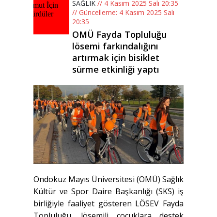
SAĞLIK
// 4 Kasım 2025 Salı 20:35
// Güncelleme: 4 Kasım 2025 Salı
20:35
OMÜ Fayda Topluluğu
lösemi farkındalığını
artırmak için bisiklet
sürme etkinliği yaptı
Ondokuz Mayıs Üniversitesi (OMÜ) Sağlık
Kültür ve Spor Daire Başkanlığı (SKS) iş
birliğiyle faaliyet gösteren LÖSEV Fayda
Topluluğu, lösemili çocuklara destek