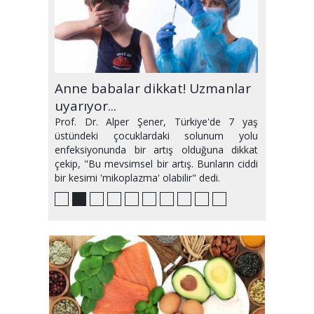
Randevuya gitmeyene yasak
Anne babalar dikkat! Uzmanlar
Hipertansiyona neden olan 6
Gebeliğin ilk üç ayı nasıl
Güneşin ciltte en sık yol açtığı 5
Klima hastalığı mı yoksa covid-
Türkiye'de maymun çiçeği
Sıvı kaybını 'meyve suyu' ile
Ramazan'da kimler oruç
Güncelleme yapmayan sağlık
geliyor!
uyarıyor...
hatalı alışkanlık!
geçirilmeli?
hastalık
19 mu?
şüphesi
önleyin
tutmamalı?
hizmeti alamayacak!
Prof. Dr. Alper Şener, Türkiye'de 7 yaş
üstündeki çocuklardaki solunum yolu
enfeksiyonunda bir artış olduğuna dikkat
çekip, "Bu mevsimsel bir artış. Bunların ciddi
bir kesimi 'mikoplazma' olabilir" dedi.