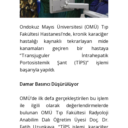
Ondokuz Mayıs Üniversitesi (OMÜ) Tıp
Fakültesi Hastanesi’nde, kronik karaciğer
hastalığı kaynaklı tekrarlayan mide
kanamaları geçiren bir hastaya
“Transjuguler İntrahepatik
Portosistemik Şant (TİPS)” işlemi
başarıyla yapıldı.
Damar Basıncı Düşürülüyor
OMÜ’de ilk defa gerçekleştirilen bu işlem
ile ilgili olarak değerlendirmelerde
bulunan OMÜ Tıp Fakültesi Radyoloji
Anabilim Dalı Öğretim Üyesi Doç. Dr.
Fatih Uzunkaya, “TİPS işlemi, karaciğer