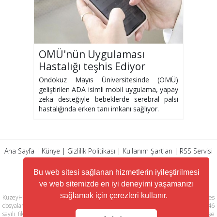
OMÜ'nün Uygulaması
Hastalığı teşhis Ediyor
Ondokuz Mayıs Üniversitesinde (OMÜ)
geliştirilen ADA isimli mobil uygulama, yapay
zeka desteğiyle bebeklerde serebral palsi
hastalığında erken tanı imkanı sağlıyor.
Ana Sayfa
|
Künye
|
Gizlilik Politikası
|
Kullanım Şartları
|
RSS Servisi
|
Arşiv
|
İletişim
Bu web sitesi sağlanan hizmetlerin iyileştirilmesi
ve web sitemizde en iyi deneyimi yaşamanızı
sağlamak için çerezleri kullanır.
KuzeyHaber.com sitesinde yer alan tüm yazılar, materyaller, resimler, ses
dosyaları, animasyonlar, videolar, tasarım ve düzenlemelerin telif hakları 5846
sayılı fikir ve sanat eserleri kanunu ile korunmaktadır. Her türlü haber, köşe