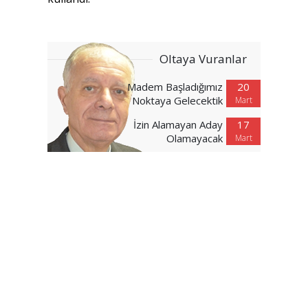
Oltaya Vuranlar
Madem Başladığımız
20
Noktaya Gelecektik
Mart
İzin Alamayan Aday
17
Olamayacak
Mart