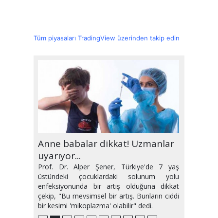
Tüm piyasaları TradingView üzerinden takip edin
Randevuya gitmeyene yasak
Anne babalar dikkat! Uzmanlar
Hipertansiyona neden olan 6
Gebeliğin ilk üç ayı nasıl
Güneşin ciltte en sık yol açtığı 5
Klima hastalığı mı yoksa covid-
Türkiye'de maymun çiçeği
Sıvı kaybını 'meyve suyu' ile
Ramazan'da kimler oruç
Güncelleme yapmayan sağlık
geliyor!
uyarıyor...
hatalı alışkanlık!
geçirilmeli?
hastalık
19 mu?
şüphesi
önleyin
tutmamalı?
hizmeti alamayacak!
Prof. Dr. Alper Şener, Türkiye'de 7 yaş
üstündeki çocuklardaki solunum yolu
enfeksiyonunda bir artış olduğuna dikkat
çekip, "Bu mevsimsel bir artış. Bunların ciddi
bir kesimi 'mikoplazma' olabilir" dedi.