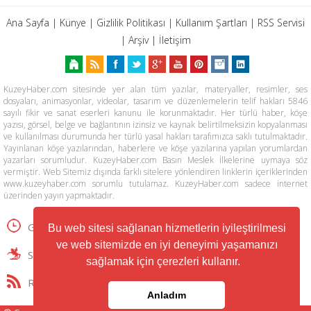
Ana Sayfa
|
Künye
|
Gizlilik Politikası
|
Kullanım Şartları
|
RSS Servisi
|
Arşiv
|
İletişim
KuzeyHaber.com sitesinde yer alan tüm yazılar, materyaller, resimler, ses
dosyaları, animasyonlar, videolar, tasarım ve düzenlemelerin telif hakları 5846
sayılı fikir ve sanat eserleri kanunu ile korunmaktadır. Her türlü haber, köşe
yazısı, görsel, belge ve bağlantının izinsiz ve kaynak belirtilmeksizin kopyalanması
ve kullanılması durumunda her türlü yasal hakları tarafımızca saklı tutulmaktadır.
Yayınlanan köşe yazılarından, haberlere ve köşe yazılarına yapılan yorumlardan
yazarları sorumludur. KuzeyHaber.com Basın Meslek İlkelerine uymaya söz
vermiştir. Web Sitemiz dışında farklı sitelere yönlendiren linklerin içeriklerinden
www.kuzeyhaber.com sorumlu tutulamaz. KuzeyHaber.com sadece internet
üzerinden yayın yapmaktadır.
Günün Haberleri
Manşet Haberler
Bu web sitesi sağlanan hizmetlerin iyileştirilmesi
ve web sitemizde en iyi deneyimi yaşamanızı
Samsun Haber
Foto Galeri
Yazarlar
sağlamak için çerezleri kullanır.
RSS Servisi
Trafik ve Yol Durumu
Anladım