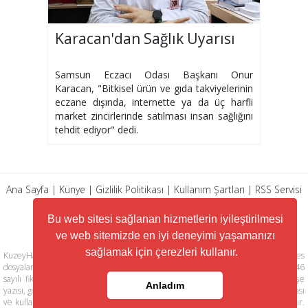
Karacan'dan Sağlık Uyarısı
Samsun Eczacı Odası Başkanı Onur
Karacan, "Bitkisel ürün ve gıda takviyelerinin
eczane dışında, internette ya da üç harfli
market zincirlerinde satılması insan sağlığını
tehdit ediyor" dedi.
Ana Sayfa
|
Künye
|
Gizlilik Politikası
|
Kullanım Şartları
|
RSS Servisi
|
Arşiv
|
İletişim
Bu web sitesi sağlanan hizmetlerin iyileştirilmesi
ve web sitemizde en iyi deneyimi yaşamanızı
sağlamak için çerezleri kullanır.
KuzeyHaber.com sitesinde yer alan tüm yazılar, materyaller, resimler, ses
dosyaları, animasyonlar, videolar, tasarım ve düzenlemelerin telif hakları 5846
sayılı fikir ve sanat eserleri kanunu ile korunmaktadır. Her türlü haber, köşe
Anladım
yazısı, görsel, belge ve bağlantının izinsiz ve kaynak belirtilmeksizin kopyalanması
ve kullanılması durumunda her türlü yasal hakları tarafımızca saklı tutulmaktadır.