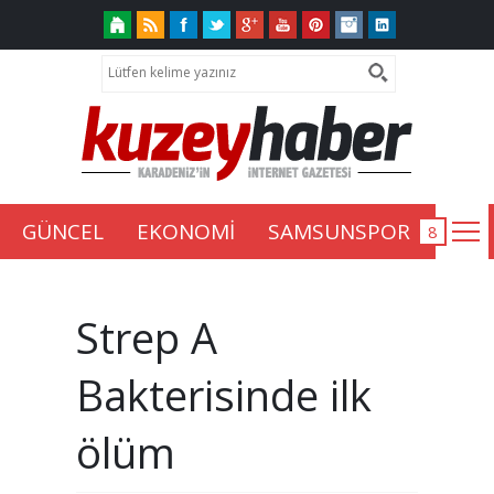
GÜNCEL
EKONOMİ
SAMSUNSPOR
Strep A
Bakterisinde ilk
ölüm