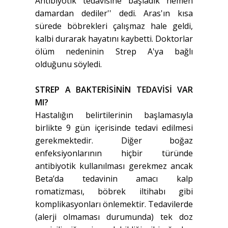
Antibiyotik tedavisine başladık hemen
damardan dediler'' dedi. Aras'ın kısa
sürede böbrekleri çalışmaz hale geldi,
kalbi durarak hayatını kaybetti. Doktorlar
ölüm nedeninin Strep A'ya bağlı
olduğunu söyledi.
STREP A BAKTERİSİNİN TEDAVİSİ VAR
MI?
Hastalığın belirtilerinin başlamasıyla
birlikte 9 gün içerisinde tedavi edilmesi
gerekmektedir. Diğer boğaz
enfeksiyonlarının hiçbir türünde
antibiyotik kullanılması gerekmez ancak
Beta’da tedavinin amacı kalp
romatizması, böbrek iltihabı gibi
komplikasyonları önlemektir. Tedavilerde
(alerji olmaması durumunda) tek doz