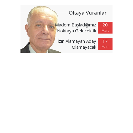
Oltaya Vuranlar
Madem Başladığımız
20
Noktaya Gelecektik
Mart
İzin Alamayan Aday
17
Olamayacak
Mart