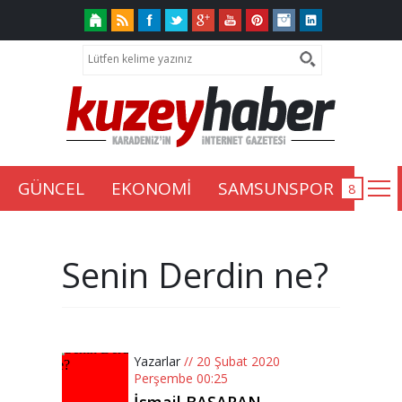
GÜNCEL
EKONOMİ
SAMSUNSPOR
Senin Derdin ne?
Yazarlar
// 20 Şubat 2020
Perşembe 00:25