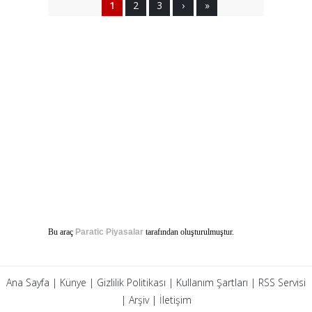
1
2
3
›
»
Bu araç
Paratic Piyasalar
tarafından oluşturulmuştur.
Ana Sayfa
|
Künye
|
Gizlilik Politikası
|
Kullanım Şartları
|
RSS Servisi
|
Arşiv
|
İletişim