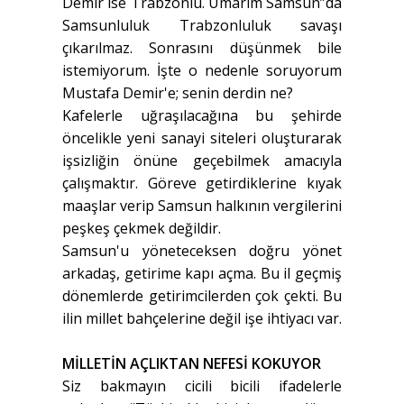
Demir ise Trabzonlu. Umarım Samsun”da
Samsunluluk Trabzonluluk savaşı
çıkarılmaz. Sonrasını düşünmek bile
istemiyorum. İşte o nedenle soruyorum
Mustafa Demir'e; senin derdin ne?
Kafelerle uğraşılacağına bu şehirde
öncelikle yeni sanayi siteleri oluşturarak
işsizliğin önüne geçebilmek amacıyla
çalışmaktır. Göreve getirdiklerine kıyak
maaşlar verip Samsun halkının vergilerini
peşkeş çekmek değildir.
Samsun'u yöneteceksen doğru yönet
arkadaş, getirime kapı açma. Bu il geçmiş
dönemlerde getirimcilerden çok çekti. Bu
ilin millet bahçelerine değil işe ihtiyacı var.
MİLLETİN AÇLIKTAN NEFESİ KOKUYOR
Siz bakmayın cicili bicili ifadelerle