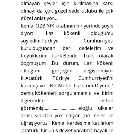
olmayan şeyler için kırılmasına karşı
olmayı da .çok güzel sade uslubü ile çok
güzel anlatıyor...
Kemal ÖZBIYIK kitabının bir yerinde şöyle
diyor: ''Laz kökenli olduğumu
söyledim.Türkiye Cumhurriyeti
kurulduğundan beri dedelerim ve
büyüklerim Türk.Bende Türk olarak
doğmuşum .Bu durum, Laz kökenli
olduğum gerçeğini değiştirmiyor
ki.Atatürk, Türkiye Cumhurriyeti'ni
kurmuş ve ' Ne Mutlu Türk üm Diyene '
demiş.Kökenleri sorgulamamış ve birini
diğerinden üstün
görmemiş.......................................eloğlu ülkeler
arası sınırları yok ediyor ,biz neler ile
uğraşıyoruz'' Kemal kardeşime katılırken
,atatürk; bir ulus devlet yaratma hayali ile