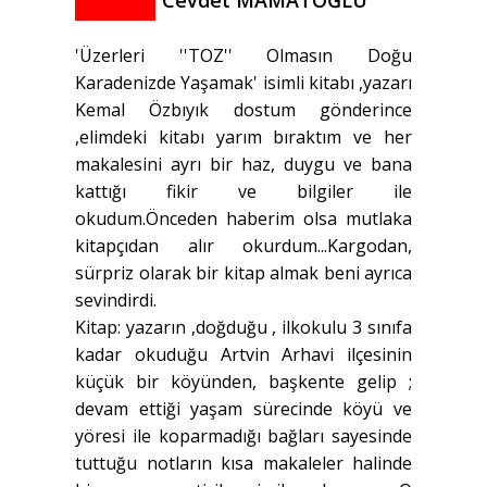
Cevdet MAMATOĞLU
'Üzerleri ''TOZ'' Olmasın Doğu
Karadenizde Yaşamak' isimli kitabı ,yazarı
Kemal Özbıyık dostum gönderince
,elimdeki kitabı yarım bıraktım ve her
makalesini ayrı bir haz, duygu ve bana
kattığı fikir ve bilgiler ile
okudum.Önceden haberim olsa mutlaka
kitapçıdan alır okurdum...Kargodan,
sürpriz olarak bir kitap almak beni ayrıca
sevindirdi.
Kitap: yazarın ,doğduğu , ilkokulu 3 sınıfa
kadar okuduğu Artvin Arhavi ilçesinin
küçük bir köyünden, başkente gelip ;
devam ettiği yaşam sürecinde köyü ve
yöresi ile koparmadığı bağları sayesinde
tuttuğu notların kısa makaleler halinde