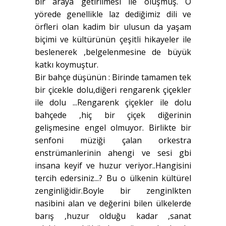
bir araya getirilmesi ile oluşmuş. O
yörede genellikle laz dediğimiz dili ve
örfleri olan kadim bir ulusun da yaşam
biçimi ve kültürünün çeşitli hikayeler ile
beslenerek ,belgelenmesine de büyük
katkı koymuştur.
Bir bahçe düşünün : Birinde tamamen tek
bir çicekle dolu,diğeri rengarenk çiçekler
ile dolu ...Rengarenk çiçekler ile dolu
bahçede ,hiç bir çiçek diğerinin
gelişmesine engel olmuyor. Birlikte bir
senfoni müziği çalan orkestra
enstrümanlerinin ahengi ve sesi gbi
insana keyif ve huzur veriyor..Hangisini
tercih edersiniz...? Bu o ülkenin kültürel
zenginliğidir.Boyle bir zenginlkten
nasibini alan ve değerini bilen ülkelerde
barış ,huzur olduğu kadar ,sanat