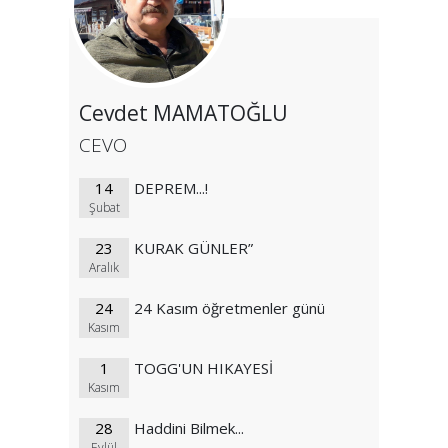
Cevdet MAMATOĞLU
CEVO
14
DEPREM...!
Şubat
23
KURAK GÜNLER”
Aralık
24
24 Kasım öğretmenler günü
Kasım
1
TOGG'UN HIKAYESİ
Kasım
28
Haddini Bilmek...
Eylül