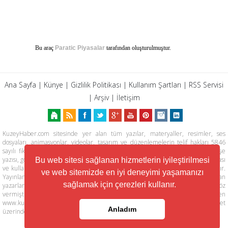
Bu araç
Paratic Piyasalar
tarafından oluşturulmuştur.
Ana Sayfa
|
Künye
|
Gizlilik Politikası
|
Kullanım Şartları
|
RSS Servisi
|
Arşiv
|
İletişim
KuzeyHaber.com sitesinde yer alan tüm yazılar, materyaller, resimler, ses
dosyaları, animasyonlar, videolar, tasarım ve düzenlemelerin telif hakları 5846
sayılı fikir ve sanat eserleri kanunu ile korunmaktadır. Her türlü haber, köşe
yazısı, görsel, belge ve bağlantının izinsiz ve kaynak belirtilmeksizin kopyalanması
Bu web sitesi sağlanan hizmetlerin iyileştirilmesi
ve kullanılması durumunda her türlü yasal hakları tarafımızca saklı tutulmaktadır.
ve web sitemizde en iyi deneyimi yaşamanızı
Yayınlanan köşe yazılarından, haberlere ve köşe yazılarına yapılan yorumlardan
sağlamak için çerezleri kullanır.
yazarları sorumludur. KuzeyHaber.com Basın Meslek İlkelerine uymaya söz
vermiştir. Web Sitemiz dışında farklı sitelere yönlendiren linklerin içeriklerinden
www.kuzeyhaber.com sorumlu tutulamaz. KuzeyHaber.com sadece internet
Anladım
üzerinden yayın yapmaktadır.