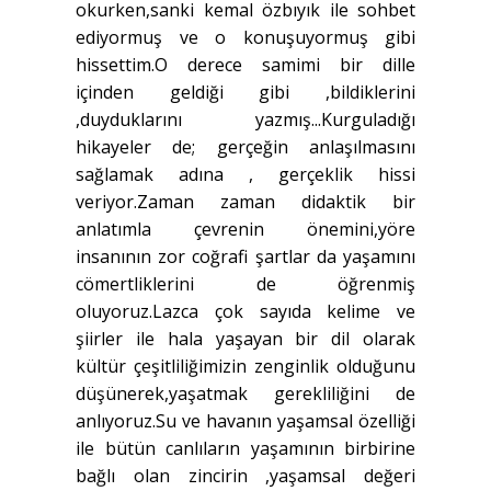
okurken,sanki kemal özbıyık ile sohbet
ediyormuş ve o konuşuyormuş gibi
hissettim.O derece samimi bir dille
içinden geldiği gibi ,bildiklerini
,duyduklarını yazmış...Kurguladığı
hikayeler de; gerçeğin anlaşılmasını
sağlamak adına , gerçeklik hissi
veriyor.Zaman zaman didaktik bir
anlatımla çevrenin önemini,yöre
insanının zor coğrafi şartlar da yaşamını
cömertliklerini de öğrenmiş
oluyoruz.Lazca çok sayıda kelime ve
şiirler ile hala yaşayan bir dil olarak
kültür çeşitliliğimizin zenginlik olduğunu
düşünerek,yaşatmak gerekliliğini de
anlıyoruz.Su ve havanın yaşamsal özelliği
ile bütün canlıların yaşamının birbirine
bağlı olan zincirin ,yaşamsal değeri