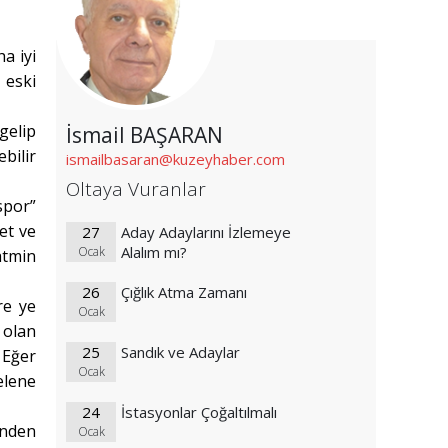
a iyi
 eski
gelip
İsmail BAŞARAN
bilir
ismailbasaran@kuzeyhaber.com
Oltaya Vuranlar
spor”
et ve
27
Aday Adaylarını İzlemeye
Alalım mı?
Ocak
atmin
26
Çığlık Atma Zamanı
re ye
Ocak
 olan
25
Sandık ve Adaylar
 Eğer
Ocak
elene
24
İstasyonlar Çoğaltılmalı
inden
Ocak