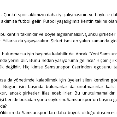
. Çünkü spor aklımızın daha iyi çalışmasının ve böylece dah
klımıza futbol gelir. Futbol yaşadığımız kentin takımı olan
u kentin takımıdır ve böyle algılanmalıdır. Çünkü şirketler 
 Yıllarca da yaşayacaktır. Şirket ismi en yakın zamanda gide
ara bulunmazsa işin başında kalabilir de. Ancak “Yeni Samsun
rinde yerini alır. Bunu neden yazıyoruma gelince? Hiçbir şirk
k değildir. Hiç kimse Samsunspor üzerinden egosunu t
asa da yönetimde kalabilmek için üyeleri silen kendine gö
n. Bugün işin başında bulunanlar da unutmasınlar kalıcı
, ancak şirketler iflas edebilirler. Bu unutulmamalıdır.
sa işi ben de buradan şunu söylerim: Samsunspor'un başına g
nda?
Yıldırım da Samsunspor’dan daha büyük olduğu düşünces