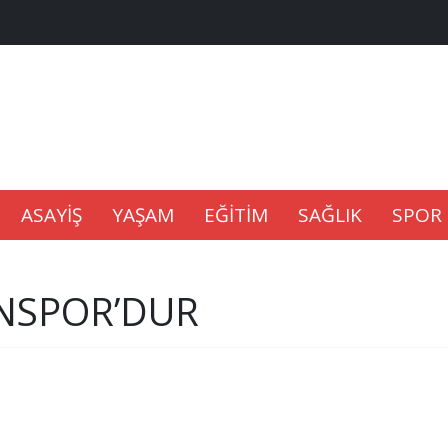
na Kaldıramaz
lu’nda
ASAYİŞ
YAŞAM
EĞİTİM
SAĞLIK
SPOR
Gıdası Geliyor
NSPOR’DUR
epkisi