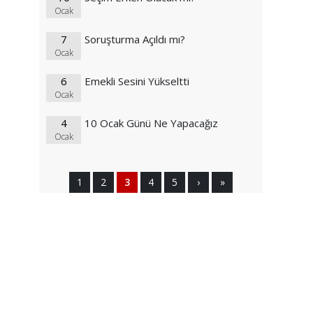
Ocak
7
Soruşturma Açıldı mı?
Ocak
6
Emekli Sesini Yükseltti
Ocak
4
10 Ocak Günü Ne Yapacağız
Ocak
1
2
3
4
5
›
»