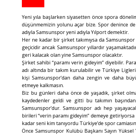
Yeni yıla başlarken siyasetten önce spora dönelim
düşünmemizin yolunu açar bize. Spor denince de a
adıyla Samsunspor yeni adıyla Yılport demektir.
Her ne kadar bir şirket takımıysa da Samsunspor b
geçicidir ancak Samsunspor yıllardır yaşamaktadır.
geri kalacak olan yine Samsunspor olacaktır.
Şirket sahibi “paramı verin gideyim” diyebilir. P
adı altında bir takım kurulabilir ve Türkiye Ligle
kişi Samsunspor’dan daha zengin ve daha büyü
etmeye kalkmasın.
Biz bu günleri daha önce de yaşadık, şirket olm
kaydedenler geldi ve gitti bu takımın başında
Samsunspor’dur. Samsunspor adı hep yaşayacaktır
birileri “verin paramı gideyim” demeye getiriyor
kadar seni kim tanıyordu Türkiye’de spor camiası
Önce Samsunspor Kulübü Başkanı Sayın Yüksel 