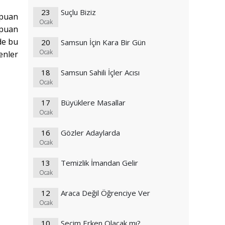
23
Suçlu Biziz
 puan
Ocak
 puan
de bu
20
Samsun İçin Kara Bir Gün
Ocak
enler
18
Samsun Sahili İçler Acısı
Ocak
17
Büyüklere Masallar
Ocak
16
Gözler Adaylarda
Ocak
13
Temizlik İmandan Gelir
Ocak
12
Araca Değil Öğrenciye Ver
Ocak
10
Seçim Erken Olacak mı?