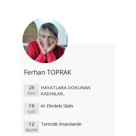
Ferhan TOPRAK
23
HAYATLARA DOKUNAN
KADINLAR..
Ekim
19
At Elindeki Silahı
Eylül
12
Temizlik İmandandır
Ağustos