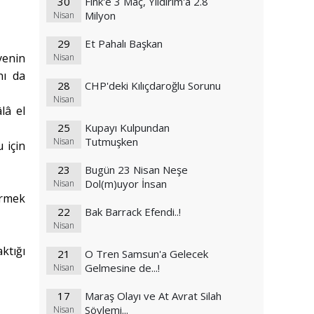
30
Fink'e 3 Maç, Yıldırım'a 2.8
Milyon
Nisan
29
Et Pahalı Başkan
yenin
Nisan
nı da
28
CHP'deki Kılıçdaroğlu Sorunu
Nisan
lâ el
25
Kupayı Kulpundan
Tutmuşken
Nisan
 için
23
Bugün 23 Nisan Neşe
Dol(m)uyor İnsan
Nisan
irmek
22
Bak Barrack Efendi..!
Nisan
ktığı
21
O Tren Samsun'a Gelecek
Gelmesine de...!
Nisan
17
Maraş Olayı ve At Avrat Silah
Söylemi...
Nisan