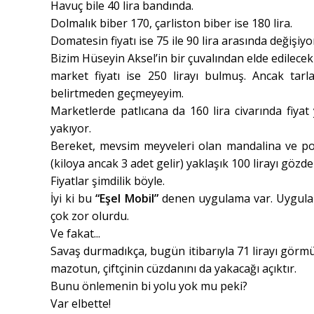
Havuç bile 40 lira bandında.
Dolmalık biber 170, çarliston biber ise 180 lira.
Domatesin fiyatı ise 75 ile 90 lira arasında değişiyo
Bizim Hüseyin Aksel’in bir çuvalından elde edilecek
market fiyatı ise 250 lirayı bulmuş. Ancak tarla
belirtmeden geçmeyeyim.
Marketlerde patlıcana da 160 lira civarında fiyat
yakıyor.
Bereket, mevsim meyveleri olan mandalina ve po
(kiloya ancak 3 adet gelir) yaklaşık 100 lirayı gözde
Fiyatlar şimdilik böyle.
İyi ki bu
“Eşel Mobil”
denen uygulama var. Uygulama
çok zor olurdu.
Ve fakat...
Savaş durmadıkça, bugün itibarıyla 71 lirayı görm
mazotun, çiftçinin cüzdanını da yakacağı açıktır.
Bunu önlemenin bi yolu yok mu peki?
Var elbette!