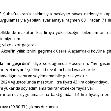
 28 Şubat’ta İran’a saldırısıyla başlayan savaş nedeniyle ka
 uygulamasıyla yapılan ayarlamaya rağmen 60 liradan 71 li
ellikle de mazotun kaç liraya yükseleceğini bilemem ama b
edemiyorum.
 yıl çok zor geçecek.
n Aksel’in yıllık iznini geçirmek üzere Alaçam’daki köyüne gi
da mı geçirdin?”
diye sorduğumda Hüseyin’in,
“ne gezer
azot yetmiyor.”
şeklindeki cevabını hatırlayacaklardır.
lamadığını sanırım söylememe bile gerek yoktur.
 2024 Ağustos’unda mazotun litre fiyatı 43 lira dolayındaydı.
ğini yukarıda söyledim ama tekrar etmekte fayda var.
n internet uygulamalarına baktığımda, 13 lira fiyatıyla en
liraya (99,90 TL) çıkmış durumda.