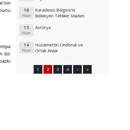
e’nin
 bunu
16
Karadeniz Bölgesi'ni
Bekleyen Tehlike: Maden
Nisan
15
Astorya
Nisan
14
Hüsamettin Cindoruk ve
pompa
Ortak Anılar
Nisan
n bir
baskı
1
2
3
4
›
»