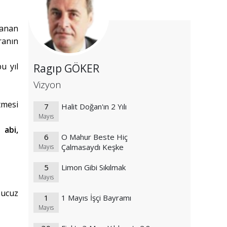
panan
ranın
u yıl
Ragıp GÖKER
Vizyon
tmesi
7
Halit Doğan'ın 2 Yılı
Mayıs
 abi,
6
O Mahur Beste Hiç
Çalmasaydı Keşke
Mayıs
5
Limon Gibi Sıkılmak
Mayıs
 ucuz
1
1 Mayıs İşçi Bayramı
Mayıs