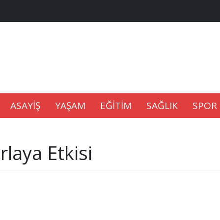
na Kaldıramaz
lu’nda
ASAYİŞ
YAŞAM
EĞİTİM
SAĞLIK
SPOR
Gıdası Geliyor
laya Etkisi
epkisi