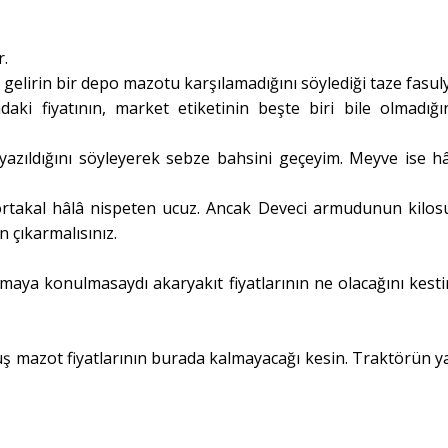
r.
 gelirin bir depo mazotu karşılamadığını söylediği taze fasul
daki fiyatının, market etiketinin beşte biri bile olmadığı
 yazıldığını söyleyerek sebze bahsini geçeyim. Meyve ise hâ
rtakal hâlâ nispeten ucuz. Ancak Deveci armudunun kilosu
n çıkarmalısınız.
ya konulmasaydı akaryakıt fiyatlarının ne olacağını kest
üş mazot fiyatlarının burada kalmayacağı kesin. Traktörün ya