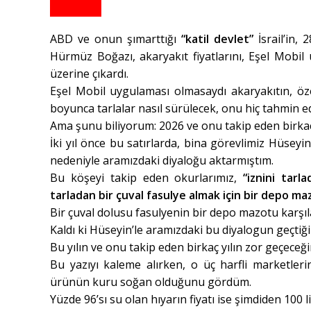
ABD ve onun şımarttığı
“katil devlet”
İsrail’in,
Hürmüz Boğazı, akaryakıt fiyatlarını, Eşel Mobil
üzerine çıkardı.
Eşel Mobil uygulaması olmasaydı akaryakıtın, öz
boyunca tarlalar nasıl sürülecek, onu hiç tahmin 
Ama şunu biliyorum: 2026 ve onu takip eden birkaç
İki yıl önce bu satırlarda, bina görevlimiz Hüseyi
nedeniyle aramızdaki diyaloğu aktarmıştım.
Bu köşeyi takip eden okurlarımız,
“iznini tarla
tarladan bir çuval fasulye almak için bir depo m
Bir çuval dolusu fasulyenin bir depo mazotu karşı
Kaldı ki Hüseyin’le aramızdaki bu diyalogun geçtiği
Bu yılın ve onu takip eden birkaç yılın zor geçece
Bu yazıyı kaleme alırken, o üç harfli marketleri
ürünün kuru soğan olduğunu gördüm.
Yüzde 96’sı su olan hıyarın fiyatı ise şimdiden 100 