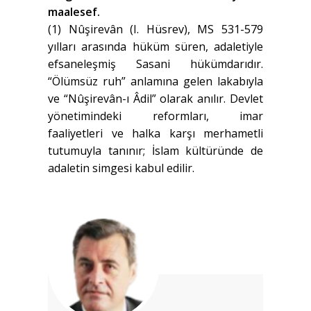
maalesef.
(1) Nûşirevân (I. Hüsrev), MS 531-579
yılları arasında hüküm süren, adaletiyle
efsaneleşmiş Sasani hükümdarıdır.
“Ölümsüz ruh” anlamına gelen lakabıyla
ve “Nûşirevân-ı Âdil” olarak anılır. Devlet
yönetimindeki reformları, imar
faaliyetleri ve halka karşı merhametli
tutumuyla tanınır; İslam kültüründe de
adaletin simgesi kabul edilir.