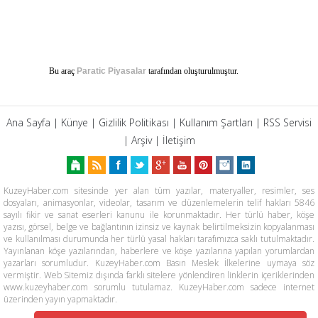
Bu araç
Paratic Piyasalar
tarafından oluşturulmuştur.
Ana Sayfa
|
Künye
|
Gizlilik Politikası
|
Kullanım Şartları
|
RSS Servisi
|
Arşiv
|
İletişim
KuzeyHaber.com sitesinde yer alan tüm yazılar, materyaller, resimler, ses
dosyaları, animasyonlar, videolar, tasarım ve düzenlemelerin telif hakları 5846
sayılı fikir ve sanat eserleri kanunu ile korunmaktadır. Her türlü haber, köşe
yazısı, görsel, belge ve bağlantının izinsiz ve kaynak belirtilmeksizin kopyalanması
ve kullanılması durumunda her türlü yasal hakları tarafımızca saklı tutulmaktadır.
Yayınlanan köşe yazılarından, haberlere ve köşe yazılarına yapılan yorumlardan
yazarları sorumludur. KuzeyHaber.com Basın Meslek İlkelerine uymaya söz
vermiştir. Web Sitemiz dışında farklı sitelere yönlendiren linklerin içeriklerinden
www.kuzeyhaber.com sorumlu tutulamaz. KuzeyHaber.com sadece internet
üzerinden yayın yapmaktadır.