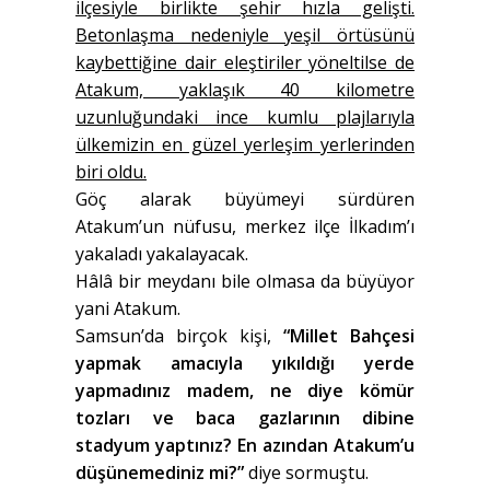
ilçesiyle birlikte şehir hızla gelişti.
Betonlaşma nedeniyle yeşil örtüsünü
kaybettiğine dair eleştiriler yöneltilse de
Atakum, yaklaşık 40 kilometre
uzunluğundaki ince kumlu plajlarıyla
ülkemizin en güzel yerleşim yerlerinden
biri oldu.
Göç alarak büyümeyi sürdüren
Atakum’un nüfusu, merkez ilçe İlkadım’ı
yakaladı yakalayacak.
Hâlâ bir meydanı bile olmasa da büyüyor
yani Atakum.
Samsun’da birçok kişi,
“Millet Bahçesi
yapmak amacıyla yıkıldığı yerde
yapmadınız madem, ne diye kömür
tozları ve baca gazlarının dibine
stadyum yaptınız? En azından Atakum’u
düşünemediniz mi?”
diye sormuştu.