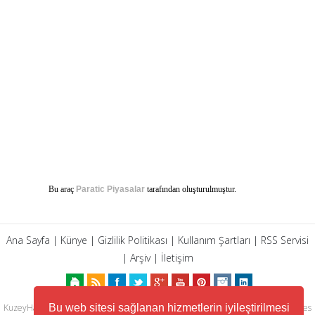
Bu araç
Paratic Piyasalar
tarafından oluşturulmuştur.
Ana Sayfa
|
Künye
|
Gizlilik Politikası
|
Kullanım Şartları
|
RSS Servisi
|
Arşiv
|
İletişim
Bu web sitesi sağlanan hizmetlerin iyileştirilmesi
KuzeyHaber.com sitesinde yer alan tüm yazılar, materyaller, resimler, ses