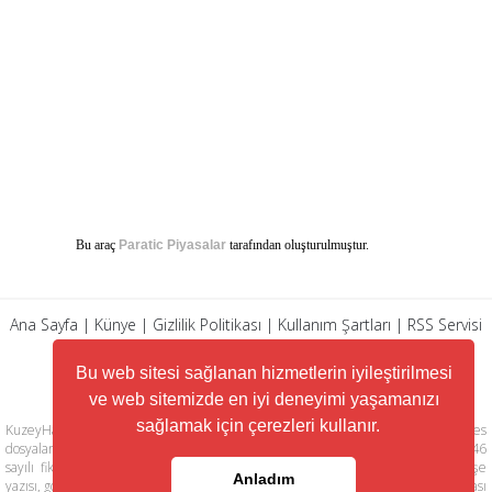
Bu araç
Paratic Piyasalar
tarafından oluşturulmuştur.
Ana Sayfa
|
Künye
|
Gizlilik Politikası
|
Kullanım Şartları
|
RSS Servisi
|
Arşiv
|
İletişim
Bu web sitesi sağlanan hizmetlerin iyileştirilmesi
ve web sitemizde en iyi deneyimi yaşamanızı
sağlamak için çerezleri kullanır.
KuzeyHaber.com sitesinde yer alan tüm yazılar, materyaller, resimler, ses
dosyaları, animasyonlar, videolar, tasarım ve düzenlemelerin telif hakları 5846
sayılı fikir ve sanat eserleri kanunu ile korunmaktadır. Her türlü haber, köşe
Anladım
yazısı, görsel, belge ve bağlantının izinsiz ve kaynak belirtilmeksizin kopyalanması