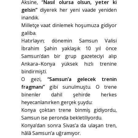
Aksine, “
Nasıl olursa olsun, yeter ki
gelsin”
diyerek her yeni vaade yeniden
inandık.
Milletçe vaat dinlemek hoşumuza gidiyor
galiba.
Hatırlayın; dönemin Samsun Valisi
İbrahim Şahin yaklaşık 10 yıl önce
Samsun’dan bir grup gazeteciyi alıp
Ankara–Konya yüksek hızlı trenine
bindirmişti.
O gezi,
“Samsun’a gelecek trenin
fragmanı”
gibi sunulmuştu. O trene
binenler dahil şehirde herkes
heyecanlanırken gerçek şuydu:
Konya çoktan trene binmiş gidiyordu,
Samsun ise peronda bekletiliyordu.
Konya’dan sonra Sivas’a da ulaşan tren,
hâlâ Samsun’a uğramıyor.