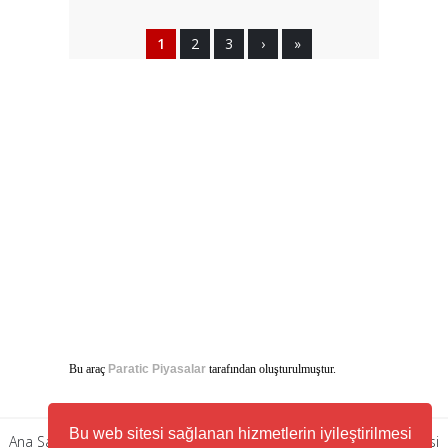
1
2
3
›
»
Bu araç
Paratic Piyasalar
tarafından oluşturulmuştur.
Bu web sitesi sağlanan hizmetlerin iyileştirilmesi
Ana Sayfa
|
Künye
|
Gizlilik Politikası
|
Kullanım Şartları
|
RSS Servisi