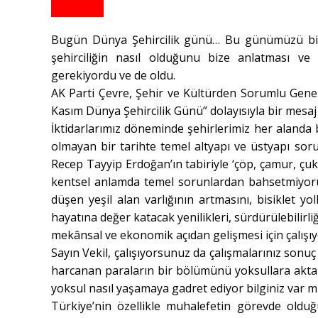
Bugün Dünya Şehircilik günü… Bu günümüzü biri
şehirciliğin nasıl olduğunu bize anlatması v
gerekiyordu ve de oldu.
AK Parti Çevre, Şehir ve Kültürden Sorumlu Genel
Kasım Dünya Şehircilik Günü” dolayısıyla bir mesaj
İktidarlarımız döneminde şehirlerimiz her alanda
olmayan bir tarihte temel altyapı ve üstyapı so
Recep Tayyip Erdoğan’ın tabiriyle ‘çöp, çamur, çuk
kentsel anlamda temel sorunlardan bahsetmiyoruz; 
düşen yeşil alan varlığının artmasını, bisiklet yo
hayatına değer katacak yenilikleri, sürdürülebilirl
mekânsal ve ekonomik açıdan gelişmesi için çalışıy
Sayın Vekil, çalışıyorsunuz da çalışmalarınız son
harcanan paraların bir bölümünü yoksullara aktar
yoksul nasıl yaşamaya gadret ediyor bilginiz var m
Türkiye’nin özellikle muhalefetin görevde olduğ