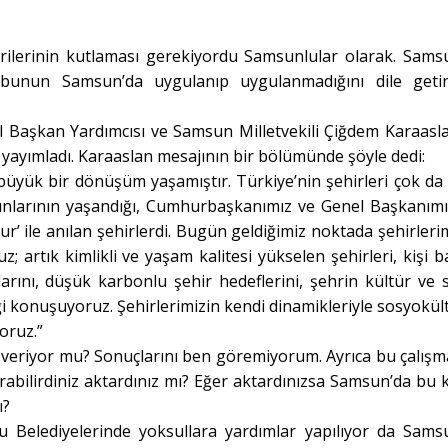
lerinin kutlaması gerekiyordu Samsunlular olarak. Sams
e bunun Samsun’da uygulanıp uygulanmadığını dile geti
 Başkan Yardımcısı ve Samsun Milletvekili Çiğdem Karaasla
 yayımladı. Karaaslan mesajının bir bölümünde şöyle dedi:
 büyük bir dönüşüm yaşamıştır. Türkiye’nin şehirleri çok da
runlarının yaşandığı, Cumhurbaşkanımız ve Genel Başkanımı
ur’ ile anılan şehirlerdi. Bugün geldiğimiz noktada şehirleri
artık kimlikli ve yaşam kalitesi yükselen şehirleri, kişi b
llarını, düşük karbonlu şehir hedeflerini, şehrin kültür ve 
iği konuşuyoruz. Şehirlerimizin kendi dinamikleriyle sosyokült
oruz.”
uç veriyor mu? Sonuçlarını ben göremiyorum. Ayrıca bu çalışm
abilirdiniz aktardınız mı? Eğer aktardınızsa Samsun’da bu 
ı?
u Belediyelerinde yoksullara yardımlar yapılıyor da Sams