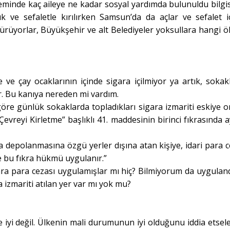
inde kaç aileye ne kadar sosyal yardımda bulunuldu bilgis
k ve sefaletle kırılırken Samsun’da da açlar ve sefalet i
dürüyorlar, Büyükşehir ve alt Belediyeler yoksullara hangi ö
 çay ocaklarının içinde sigara içilmiyor ya artık, sokak
r. Bu kanıya nereden mi vardım.
 göre günlük sokaklarda topladıkları sigara izmariti eskiye o
evreyi Kirletme” başlıklı 41. maddesinin birinci fıkrasında 
ya depolanmasına özgü yerler dışına atan kişiye, idari para c
 de bu fıkra hükmü uygulanır.”
ra para cezası uygulamışlar mı hiç? Bilmiyorum da uyguland
 izmariti atılan yer var mı yok mu?
iyi değil. Ülkenin mali durumunun iyi olduğunu iddia etsele