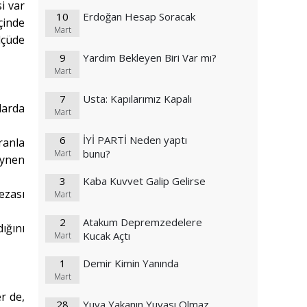
i var
10
Erdoğan Hesap Soracak
çinde
Mart
lçüde
9
Yardım Bekleyen Biri Var mı?
Mart
7
Usta: Kapılarımız Kapalı
larda
Mart
6
İYİ PARTİ Neden yaptı
ranla
bunu?
Mart
aynen
3
Kaba Kuvvet Galip Gelirse
ezası
Mart
2
Atakum Depremzedelere
ığını
Kucak Açtı
Mart
1
Demir Kimin Yanında
Mart
r de,
28
Yuva Yakanın Yuvası Olmaz