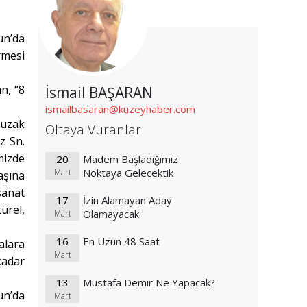
un’da
rmesi
n, “8
İsmail BAŞARAN
ismailbasaran@kuzeyhaber.com
 uzak
Oltaya Vuranlar
z Sn.
mizde
20
Madem Başladığımız
Noktaya Gelecektik
Mart
aşına
sanat
17
İzin Alamayan Aday
ürel,
Olamayacak
Mart
16
En Uzun 48 Saat
alara
Mart
kadar
13
Mustafa Demir Ne Yapacak?
un’da
Mart