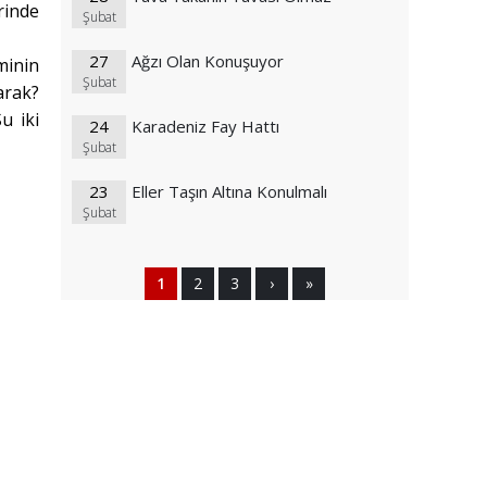
rinde
Şubat
27
Ağzı Olan Konuşuyor
minin
Şubat
arak?
u iki
24
Karadeniz Fay Hattı
Şubat
23
Eller Taşın Altına Konulmalı
Şubat
1
2
3
›
»