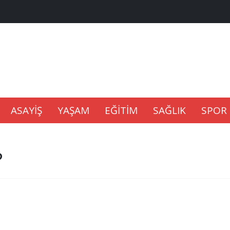
na Kaldıramaz
lu’nda
ASAYİŞ
YAŞAM
EĞİTİM
SAĞLIK
SPOR
Gıdası Geliyor
?
epkisi