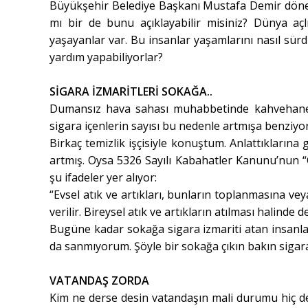
Büyükşehir Belediye Başkanı Mustafa Demir dönem
mı bir de bunu açıklayabilir misiniz? Dünya açlı
yaşayanlar var. Bu insanlar yaşamlarını nasıl sür
yardım yapabiliyorlar?
SİGARA İZMARİTLERİ SOKAĞA..
Dumansız hava sahası muhabbetinde kahvehane ve
sigara içenlerin sayısı bu nedenle artmışa benziyo
Birkaç temizlik işçisiyle konuştum. Anlattıklarına
artmış. Oysa 5326 Sayılı Kabahatler Kanunu’nun “Ç
şu ifadeler yer alıyor:
“Evsel atık ve artıkları, bunların toplanmasına ve
verilir. Bireysel atık ve artıkların atılması halinde
Bugüne kadar sokağa sigara izmariti atan insanla
da sanmıyorum. Şöyle bir sokağa çıkın bakın sigara
VATANDAŞ ZORDA
Kim ne derse desin vatandaşın mali durumu hiç de 