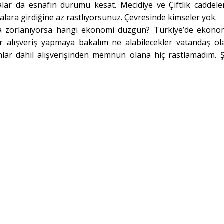
ar da esnafın durumu kesat. Mecidiye ve Çiftlik caddele
lara girdiğine az rastlıyorsunuz. Çevresinde kimseler yok.
a zorlanıyorsa hangi ekonomi düzgün? Türkiye’de ekono
r alışveriş yapmaya bakalım ne alabilecekler vatandaş ol
ar dahil alışverişinden memnun olana hiç rastlamadım. Ş