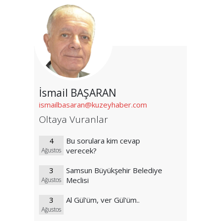
İsmail BAŞARAN
ismailbasaran@kuzeyhaber.com
Oltaya Vuranlar
4
Bu sorulara kim cevap
verecek?
Ağustos
3
Samsun Büyükşehir Belediye
Meclisi
Ağustos
3
Al Gül'üm, ver Gül'üm..
Ağustos