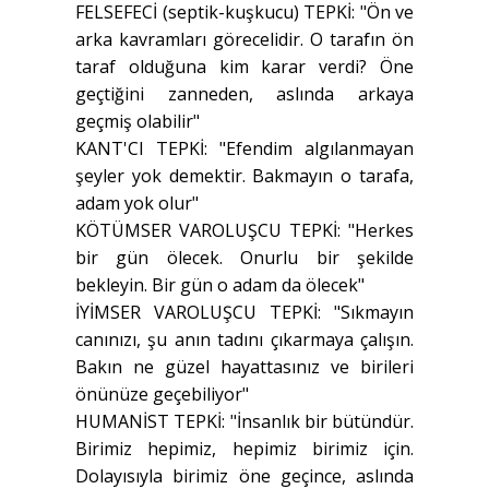
FELSEFECİ (septik-kuşkucu) TEPKİ: "Ön ve
arka kavramları görecelidir. O tarafın ön
taraf olduğuna kim karar verdi? Öne
geçtiğini zanneden, aslında arkaya
geçmiş olabilir"
KANT'CI TEPKİ: "Efendim algılanmayan
şeyler yok demektir. Bakmayın o tarafa,
adam yok olur"
KÖTÜMSER VAROLUŞCU TEPKİ: "Herkes
bir gün ölecek. Onurlu bir şekilde
bekleyin. Bir gün o adam da ölecek"
İYİMSER VAROLUŞCU TEPKİ: "Sıkmayın
canınızı, şu anın tadını çıkarmaya çalışın.
Bakın ne güzel hayattasınız ve birileri
önünüze geçebiliyor"
HUMANİST TEPKİ: "İnsanlık bir bütündür.
Birimiz hepimiz, hepimiz birimiz için.
Dolayısıyla birimiz öne geçince, aslında