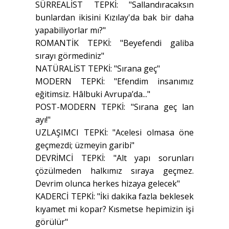
SÜRREALİST TEPKİ: "Sallandıracaksın
bunlardan ikisini Kızılay'da bak bir daha
yapabiliyorlar mı?"
ROMANTİK TEPKİ: "Beyefendi galiba
sırayı görmediniz"
NATÜRALİST TEPKİ: "Sırana geç"
MODERN TEPKİ: "Efendim insanımız
eğitimsiz. Hâlbuki Avrupa’da..."
POST-MODERN TEPKİ: "Sırana geç lan
ayı!"
UZLAŞIMCI TEPKİ: "Acelesi olmasa öne
geçmezdi; üzmeyin garibi"
DEVRİMCİ TEPKİ: "Alt yapı sorunları
çözülmeden halkımız sıraya geçmez.
Devrim olunca herkes hizaya gelecek"
KADERCİ TEPKİ: "İki dakika fazla beklesek
kıyamet mi kopar? Kısmetse hepimizin işi
görülür"