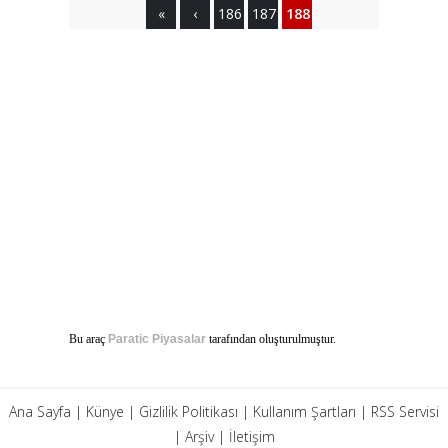
«
‹
186
187
188
Bu araç
Paratic Piyasalar
tarafından oluşturulmuştur.
Ana Sayfa
|
Künye
|
Gizlilik Politikası
|
Kullanım Şartları
|
RSS Servisi
|
Arşiv
|
İletişim