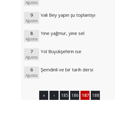
Ağustos
9
Vali Bey yapın şu toplantıyı
Ağustos
8
Yine yağmur, yine sel
Ağustos
7
Yol Büyükşehirin ise
Ağustos
6
Şemdinli ve bir tarih dersi
Ağustos
«
‹
185
186
187
188