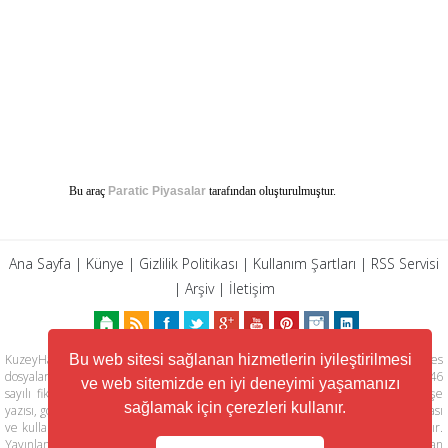
Bu araç
Paratic Piyasalar
tarafından oluşturulmuştur.
Ana Sayfa
|
Künye
|
Gizlilik Politikası
|
Kullanım Şartları
|
RSS Servisi
|
Arşiv
|
İletişim
Bu web sitesi sağlanan hizmetlerin iyileştirilmesi
KuzeyHaber.com sitesinde yer alan tüm yazılar, materyaller, resimler, ses
dosyaları, animasyonlar, videolar, tasarım ve düzenlemelerin telif hakları 5846
ve web sitemizde en iyi deneyimi yaşamanızı
sayılı fikir ve sanat eserleri kanunu ile korunmaktadır. Her türlü haber, köşe
sağlamak için çerezleri kullanır.
yazısı, görsel, belge ve bağlantının izinsiz ve kaynak belirtilmeksizin kopyalanması
ve kullanılması durumunda her türlü yasal hakları tarafımızca saklı tutulmaktadır.
Yayınlanan köşe yazılarından, haberlere ve köşe yazılarına yapılan yorumlardan