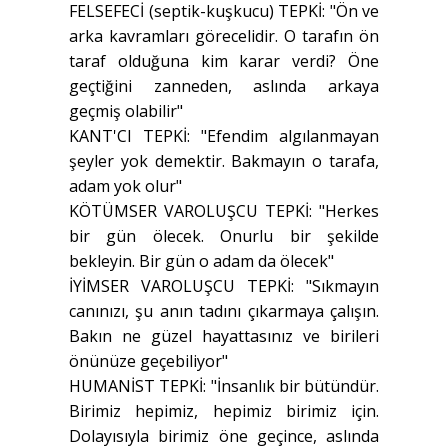
FELSEFECİ (septik-kuşkucu) TEPKİ: "Ön ve
arka kavramları görecelidir. O tarafın ön
taraf olduğuna kim karar verdi? Öne
geçtiğini zanneden, aslında arkaya
geçmiş olabilir"
KANT'CI TEPKİ: "Efendim algılanmayan
şeyler yok demektir. Bakmayın o tarafa,
adam yok olur"
KÖTÜMSER VAROLUŞCU TEPKİ: "Herkes
bir gün ölecek. Onurlu bir şekilde
bekleyin. Bir gün o adam da ölecek"
İYİMSER VAROLUŞCU TEPKİ: "Sıkmayın
canınızı, şu anın tadını çıkarmaya çalışın.
Bakın ne güzel hayattasınız ve birileri
önünüze geçebiliyor"
HUMANİST TEPKİ: "İnsanlık bir bütündür.
Birimiz hepimiz, hepimiz birimiz için.
Dolayısıyla birimiz öne geçince, aslında