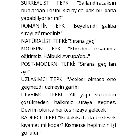
SÜRREALİST TEPKİ: "Sallandıracaksın
bunlardan ikisini Kızılay'da bak bir daha
yapabiliyorlar mı?"
ROMANTİK TEPKİ: "Beyefendi galiba
sırayı görmediniz"
NATÜRALİST TEPKİ: "Sırana geç"
MODERN TEPKİ: "Efendim insanımız
eğitimsiz. Hâlbuki Avrupa’da..."
POST-MODERN TEPKİ: "Sırana geç lan
ayı!"
UZLAŞIMCI TEPKİ: "Acelesi olmasa öne
geçmezdi; üzmeyin garibi"
DEVRİMCİ TEPKİ: "Alt yapı sorunları
çözülmeden halkımız sıraya geçmez.
Devrim olunca herkes hizaya gelecek"
KADERCİ TEPKİ: "İki dakika fazla beklesek
kıyamet mi kopar? Kısmetse hepimizin işi
görülür"