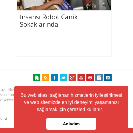
İnsansı Robot Canik
Sokaklarında
ayılı fikir ve sanat eserleri kanunu ile korunmaktadır. Her türlü haber,
 saklı tutulmaktadır. Yayınlanan köşe yazılarından, haberlere ve köşe
Bu web sitesi sağlanan hizmetlerin iyileştirilmesi
ere yönlendiren linklerin içeriklerinden www.kuzeyhaber.com sorumlu
ve web sitemizde en iyi deneyimi yaşamanızı
sağlamak için çerezleri kullanır.
visi
Trafik ve Yol Durumu
Anladım