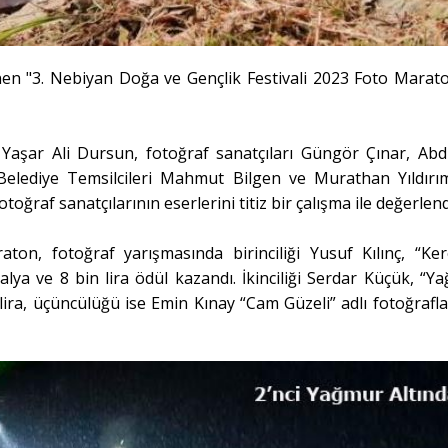
en "3. Nebiyan Doğa ve Gençlik Festivali 2023 Foto Marat
Yaşar Ali Dursun, fotoğraf sanatçıları Güngör Çınar, Abd
lediye Temsilcileri Mahmut Bilgen ve Murathan Yıldırı
oğraf sanatçılarının eserlerini titiz bir çalışma ile değerlend
ton, fotoğraf yarışmasında birinciliği Yusuf Kılınç, “Ke
alya ve 8 bin lira ödül kazandı. İkinciliği Serdar Küçük, “Y
lira, üçüncülüğü ise Emin Kınay “Cam Güzeli” adlı fotoğrafla