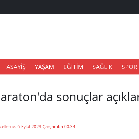
na Kaldıramaz
lu’nda
Gıdası Geliyor
ASAYİŞ
YAŞAM
EĞİTİM
SAĞLIK
SPOR
raton'da sonuçlar açıkla
epkisi
celleme: 6 Eylül 2023 Çarşamba 00:34