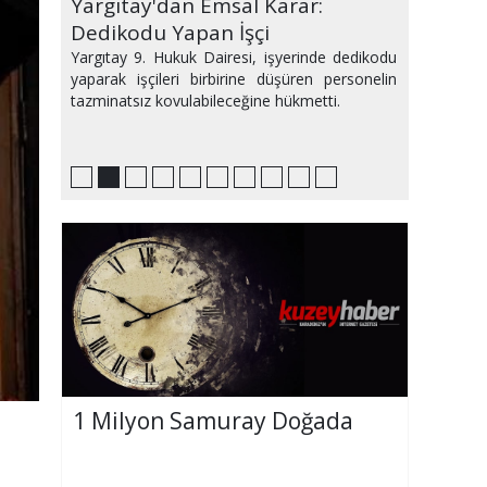
Ağustos Ayı Avrupa'yı Sıcaktan
Yargıtay'dan Emsal Karar:
Bu Hafta Sinemalarda Yeni
PlayStation'da Zirvede Hangi
Samsun'da Haftanın Etkinlikleri
Medyum Makbule Kimdir ve
IQ sıralamasında geriledik!
2,5 saatimiz sosyal medyada
Plajda2.5 ton atık
Evinizi Yeni Gibi Gösterecek
Kavurdu
Dedikodu Yapan İşçi
Filmler Var
Oyunlar Var?
Makbule Hoca Büyü Bozar mı?
geçiyor
Dekorasyon Önerileri
Yargıtay 9. Hukuk Dairesi, işyerinde dedikodu
yaparak işçileri birbirine düşüren personelin
tazminatsız kovulabileceğine hükmetti.
1 Milyon Samuray Doğada