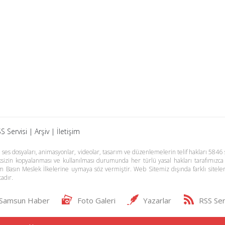
S Servisi
|
Arşiv
|
İletişim
es dosyaları, animasyonlar, videolar, tasarım ve düzenlemelerin telif hakları 5846 s
meksizin kopyalanması ve kullanılması durumunda her türlü yasal hakları tarafımızca
m Basın Meslek İlkelerine uymaya söz vermiştir. Web Sitemiz dışında farklı sitel
adır.
Samsun Haber
Foto Galeri
Yazarlar
RSS Ser