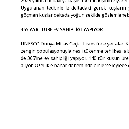
2023 yılında deltayı yaklaşık 100 bin kişinin ziyaret et
Uygulanan tedbirlerle deltadaki gerek kuşların 
göçmen kuşlar deltada yoğun şekilde gözlemlenebi
365 AYRI TÜRE EV SAHİPLİĞİ YAPIYOR
UNESCO Dünya Miras Geçici Listesi'nde yer alan Kızı
zengin popülasyonuyla nesli tükenme tehlikesi al
de 365’ine ev sahipliği yapıyor. 140 tür kuşun ür
alıyor. Özellikle bahar döneminde binlerce leyleğe e