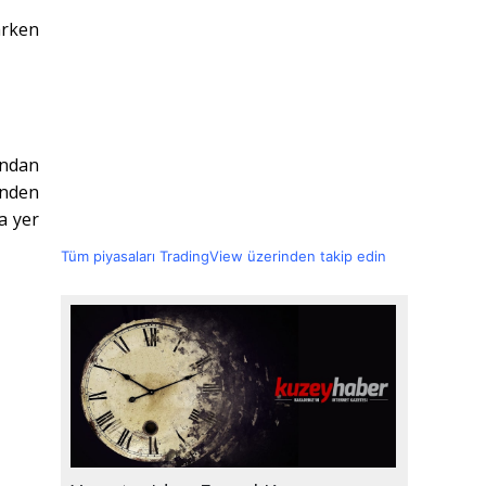
arken
ından
ünden
a yer
Tüm piyasaları TradingView üzerinden takip edin