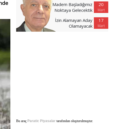
inde
Madem Başladığımız
20
Noktaya Gelecektik
Mart
İzin Alamayan Aday
17
Olamayacak
Mart
Bu araç
Paratic Piyasalar
tarafından oluşturulmuştur.