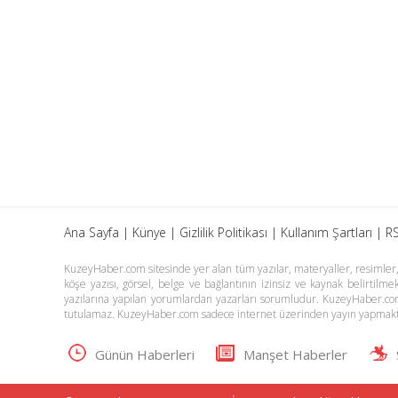
Ana Sayfa
|
Künye
|
Gizlilik Politikası
|
Kullanım Şartları
|
RS
KuzeyHaber.com sitesinde yer alan tüm yazılar, materyaller, resimler, s
köşe yazısı, görsel, belge ve bağlantının izinsiz ve kaynak belirtil
yazılarına yapılan yorumlardan yazarları sorumludur. KuzeyHaber.co
tutulamaz. KuzeyHaber.com sadece internet üzerinden yayın yapmakt
Günün Haberleri
Manşet Haberler