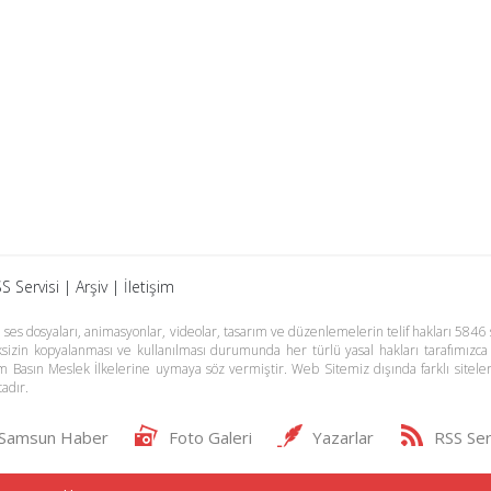
S Servisi
|
Arşiv
|
İletişim
es dosyaları, animasyonlar, videolar, tasarım ve düzenlemelerin telif hakları 5846 s
meksizin kopyalanması ve kullanılması durumunda her türlü yasal hakları tarafımızca
m Basın Meslek İlkelerine uymaya söz vermiştir. Web Sitemiz dışında farklı sitel
adır.
Samsun Haber
Foto Galeri
Yazarlar
RSS Ser