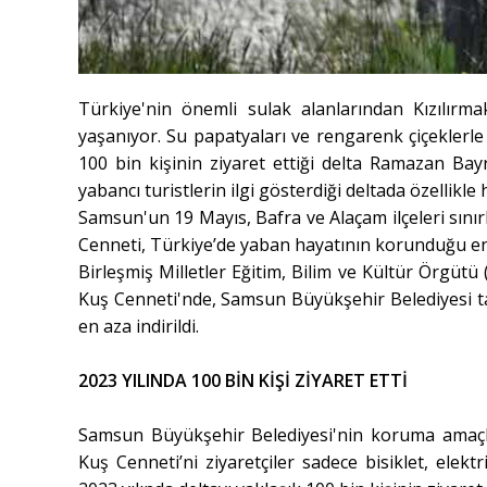
Türkiye'nin önemli sulak alanlarından Kızılırm
yaşanıyor. Su papatyaları ve rengarenk çiçeklerle
100 bin kişinin ziyaret ettiği delta Ramazan Bayra
yabancı turistlerin ilgi gösterdiği deltada özellikle 
Samsun'un 19 Mayıs, Bafra ve Alaçam ilçeleri sınır
Cenneti, Türkiye’de yaban hayatının korunduğu en 
Birleşmiş Milletler Eğitim, Bilim ve Kültür Örgütü
Kuş Cenneti'nde, Samsun Büyükşehir Belediyesi t
en aza indirildi.
2023 YILINDA 100 BİN KİŞİ ZİYARET ETTİ
Samsun Büyükşehir Belediyesi'nin koruma amaçlı ç
Kuş Cenneti’ni ziyaretçiler sadece bisiklet, elekt