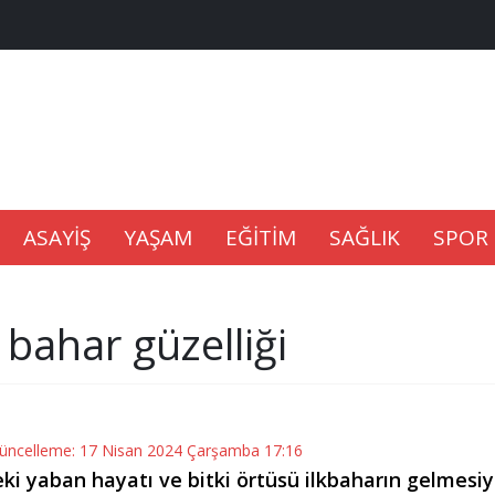
na Kaldıramaz
lu’nda
ASAYİŞ
YAŞAM
EĞİTİM
SAĞLIK
SPOR
Gıdası Geliyor
 bahar güzelliği
epkisi
Güncelleme: 17 Nisan 2024 Çarşamba 17:16
eki yaban hayatı ve bitki örtüsü ilkbaharın gelmesiy