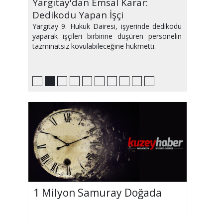
Ağustos Ayı Avrupa'yı Sıcaktan
Yargıtay'dan Emsal Karar:
Bu Hafta Sinemalarda Yeni
PlayStation'da Zirvede Hangi
Samsun'da Haftanın Etkinlikleri
Medyum Makbule Kimdir ve
IQ sıralamasında geriledik!
2,5 saatimiz sosyal medyada
Plajda2.5 ton atık
Evinizi Yeni Gibi Gösterecek
Kavurdu
Dedikodu Yapan İşçi
Filmler Var
Oyunlar Var?
Makbule Hoca Büyü Bozar mı?
geçiyor
Dekorasyon Önerileri
Yargıtay 9. Hukuk Dairesi, işyerinde dedikodu
yaparak işçileri birbirine düşüren personelin
tazminatsız kovulabileceğine hükmetti.
1 Milyon Samuray Doğada