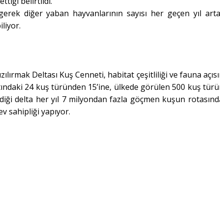
tiği belirtildi.
gerek diğer yaban hayvanlarının sayısı her geçen yıl art
liyor.
lırmak Deltası Kuş Cenneti, habitat çeşitliliği ve fauna açıs
tındaki 24 kuş türünden 15’ine, ülkede görülen 500 kuş tür
ediği delta her yıl 7 milyondan fazla göçmen kuşun rotasınd
v sahipliği yapıyor.