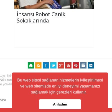
İnsansı Robot Canik
Sokaklarında
ayılı fikir ve sanat eserleri kanunu ile korunmaktadır. Her türlü haber,
 saklı tutulmaktadır. Yayınlanan köşe yazılarından, haberlere ve köşe
Bu web sitesi sağlanan hizmetlerin iyileştirilmesi
ere yönlendiren linklerin içeriklerinden www.kuzeyhaber.com sorumlu
ve web sitemizde en iyi deneyimi yaşamanızı
sağlamak için çerezleri kullanır.
visi
Trafik ve Yol Durumu
Anladım