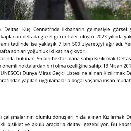
ak Deltası Kuş Cenneti’nde ilkbaharın gelmesiyle görsel 
 kaplanan deltada güzel görüntüler oluştu. 2023 yılında yak
mı tatilinde ise yaklaşık 7 bin 500 ziyaretçiyi ağırladı. Yer
hafta sonları yoğunluk iki katına çıkıyor.
larında bulunan, 56 bin hektar alana sahip Kızılırmak Deltas
önemli noktalardan biri olma özelliğine sahip. 13 Nisan 201
 (UNESCO) Dünya Miras Geçici Listesi'ne alınan Kızılırmak De
arafından yapılan uygulamalarla doğal yaşama insan müdah
alışmalarının olumlu dönüşleri hızla alınan Kızılırmak De
rikli bisiklet ve akülü araçlarla deltayı gezebiliyor. Bu kap