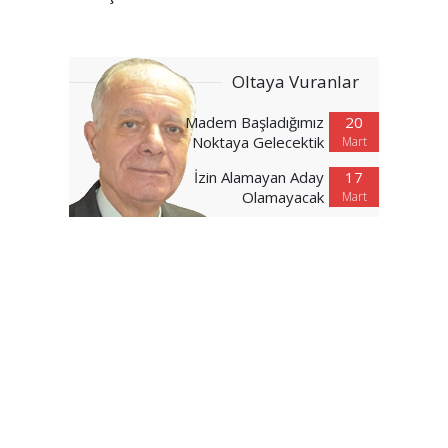
Oltaya Vuranlar
Madem Başladığımız
20
Noktaya Gelecektik
Mart
İzin Alamayan Aday
17
Olamayacak
Mart