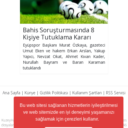
Bahis Soruşturmasında 8
Kişiye Tutuklama Kararı
Çıktı
Eyüpspor Başkanı Murat Özkaya, gazeteci
Umut Eken ve hakem Erkan Arslan, Yakup
Yapıcı, Nevzat Okat, Ahmet Kıvan Kader,
Nurullah Bayram ve Baran Karaman
tutuklandı
Ana Sayfa
|
Künye
|
Gizlilik Politikası
|
Kullanım Şartları
|
RSS Servisi
|
Arşiv
|
İletişim
Bu web sitesi sağlanan hizmetlerin iyileştirilmesi
ve web sitemizde en iyi deneyimi yaşamanızı
sağlamak için çerezleri kullanır.
KuzeyHaber.com sitesinde yer alan tüm yazılar, materyaller, resimler, ses
dosyaları, animasyonlar, videolar, tasarım ve düzenlemelerin telif hakları 5846