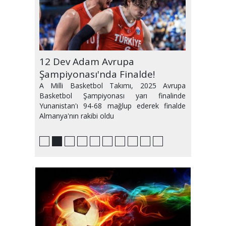
Erman Toroğlu'nun İfadesi
12 Dev Adam Avrupa
12 Dev Adam 24 Yıl Sonra Yarı
12 Dev Adam Grubu Zirvede
Transferde Son Durum
Marius ve Bola Ç.Rizespor
Ramazan Ayı Maç Programı
Trabzonspor Eyüp'ü tek Golle
Süper Lig'de Yabancı Var
Kombineler Elde Kaldı
Alındı
Şampiyonası'nda Finalde!
Finalde
Tamamladı
Maçında Olmayacak
Belli Oldu
Geçti
Hakemi Dönemi
A Milli Basketbol Takımı, 2025 Avrupa
Basketbol Şampiyonası yarı finalinde
Yunanistan'ı 94-68 mağlup ederek finalde
Almanya'nın rakibi oldu