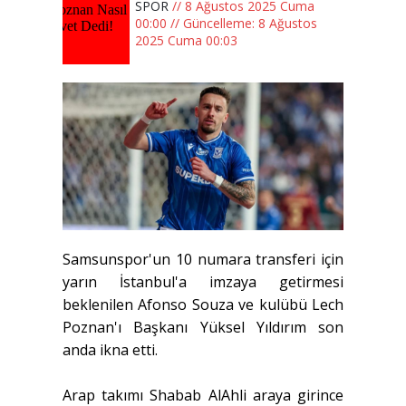
SPOR
// 8 Ağustos 2025 Cuma
00:00 // Güncelleme: 8 Ağustos
2025 Cuma 00:03
Samsunspor'un 10 numara transferi için
yarın İstanbul'a imzaya getirmesi
beklenilen Afonso Souza ve kulübü Lech
Poznan'ı Başkanı Yüksel Yıldırım son
anda ikna etti.
Arap takımı Shabab AlAhli araya girince