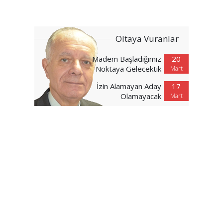
Oltaya Vuranlar
Madem Başladığımız
20
Noktaya Gelecektik
Mart
İzin Alamayan Aday
17
Olamayacak
Mart