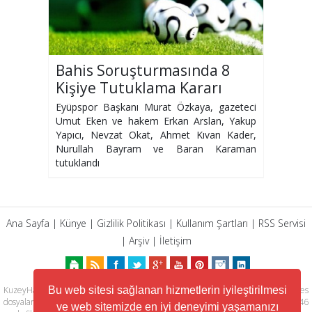
Bahis Soruşturmasında 8
Kişiye Tutuklama Kararı
Çıktı
Eyüpspor Başkanı Murat Özkaya, gazeteci
Umut Eken ve hakem Erkan Arslan, Yakup
Yapıcı, Nevzat Okat, Ahmet Kıvan Kader,
Nurullah Bayram ve Baran Karaman
tutuklandı
Ana Sayfa
|
Künye
|
Gizlilik Politikası
|
Kullanım Şartları
|
RSS Servisi
|
Arşiv
|
İletişim
KuzeyHaber.com sitesinde yer alan tüm yazılar, materyaller, resimler, ses
Bu web sitesi sağlanan hizmetlerin iyileştirilmesi
dosyaları, animasyonlar, videolar, tasarım ve düzenlemelerin telif hakları 5846
ve web sitemizde en iyi deneyimi yaşamanızı