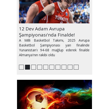
Erman Toroğlu'nun İfadesi
12 Dev Adam Avrupa
12 Dev Adam 24 Yıl Sonra Yarı
12 Dev Adam Grubu Zirvede
Transferde Son Durum
Marius ve Bola Ç.Rizespor
Ramazan Ayı Maç Programı
Trabzonspor Eyüp'ü tek Golle
Süper Lig'de Yabancı Var
Kombineler Elde Kaldı
Alındı
Şampiyonası'nda Finalde!
Finalde
Tamamladı
Maçında Olmayacak
Belli Oldu
Geçti
Hakemi Dönemi
A Milli Basketbol Takımı, 2025 Avrupa
Basketbol Şampiyonası yarı finalinde
Yunanistan'ı 94-68 mağlup ederek finalde
Almanya'nın rakibi oldu