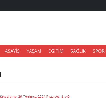
na Kaldıramaz
lu’nda
Gıdası Geliyor
ASAYİŞ
YAŞAM
EĞİTİM
SAĞLIK
SPOR
ı
epkisi
Güncelleme: 29 Temmuz 2024 Pazartesi 21:40