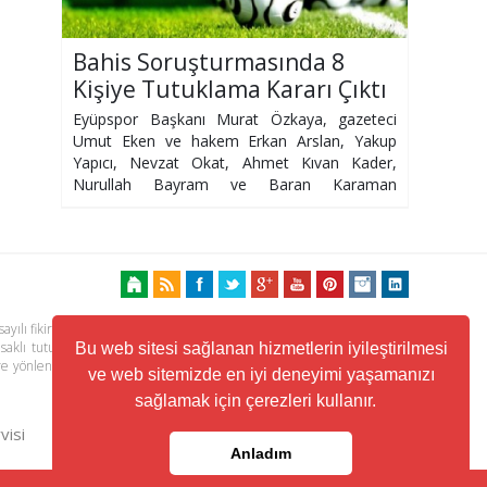
Bahis Soruşturmasında 8
Kişiye Tutuklama Kararı Çıktı
Eyüpspor Başkanı Murat Özkaya, gazeteci
Umut Eken ve hakem Erkan Arslan, Yakup
Yapıcı, Nevzat Okat, Ahmet Kıvan Kader,
Nurullah Bayram ve Baran Karaman
tutuklandı
ayılı fikir ve sanat eserleri kanunu ile korunmaktadır. Her türlü haber,
 saklı tutulmaktadır. Yayınlanan köşe yazılarından, haberlere ve köşe
Bu web sitesi sağlanan hizmetlerin iyileştirilmesi
ere yönlendiren linklerin içeriklerinden www.kuzeyhaber.com sorumlu
ve web sitemizde en iyi deneyimi yaşamanızı
sağlamak için çerezleri kullanır.
visi
Trafik ve Yol Durumu
Anladım