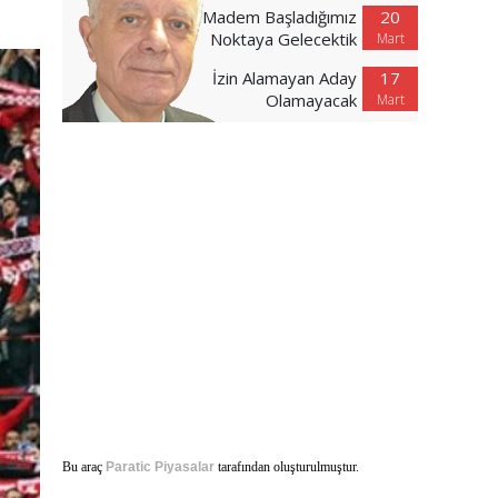
Madem Başladığımız
20
Noktaya Gelecektik
Mart
İzin Alamayan Aday
17
Olamayacak
Mart
Bu araç
Paratic Piyasalar
tarafından oluşturulmuştur.