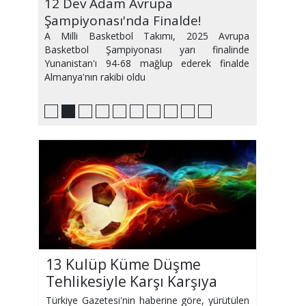
Erman Toroğlu'nun İfadesi Alındı
12 Dev Adam Avrupa
12 Dev Adam 24 Yıl Sonra Yarı
12 Dev Adam Grubu Zirvede
Transferde Son Durum
Marius ve Bola Ç.Rizespor
Ramazan Ayı Maç Programı Belli
Trabzonspor Eyüp'ü tek Golle
Süper Lig'de Yabancı Var Hakemi
İşte İlk İki haftanın Programı
Şampiyonası'nda Finalde!
Finalde
Tamamladı
Maçında Olmayacak
Oldu
Geçti
Dönemi
A Milli Basketbol Takımı, 2025 Avrupa
Basketbol Şampiyonası yarı finalinde
Yunanistan'ı 94-68 mağlup ederek finalde
Almanya'nın rakibi oldu
13 Kulüp Küme Düşme
Tehlikesiyle Karşı Karşıya
Türkiye Gazetesi'nin haberine göre, yürütülen