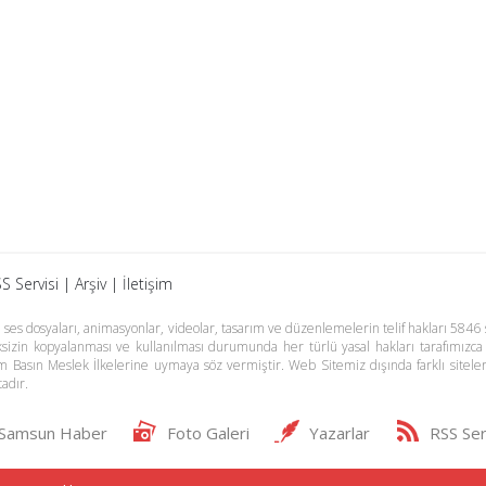
S Servisi
|
Arşiv
|
İletişim
es dosyaları, animasyonlar, videolar, tasarım ve düzenlemelerin telif hakları 5846 s
meksizin kopyalanması ve kullanılması durumunda her türlü yasal hakları tarafımızca
m Basın Meslek İlkelerine uymaya söz vermiştir. Web Sitemiz dışında farklı sitel
adır.
Samsun Haber
Foto Galeri
Yazarlar
RSS Ser