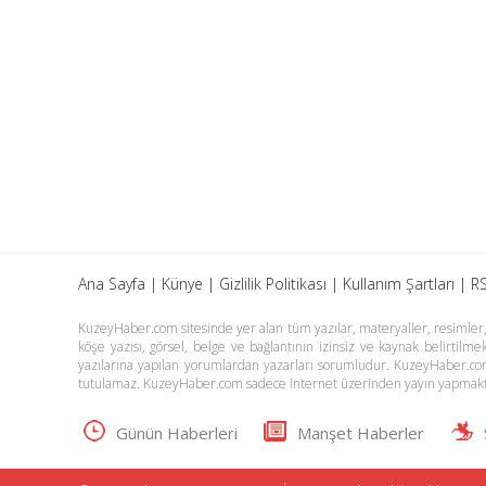
Ana Sayfa
|
Künye
|
Gizlilik Politikası
|
Kullanım Şartları
|
RS
KuzeyHaber.com sitesinde yer alan tüm yazılar, materyaller, resimler, s
köşe yazısı, görsel, belge ve bağlantının izinsiz ve kaynak belirtil
yazılarına yapılan yorumlardan yazarları sorumludur. KuzeyHaber.co
tutulamaz. KuzeyHaber.com sadece internet üzerinden yayın yapmakt
Günün Haberleri
Manşet Haberler