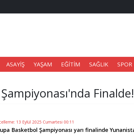
na Kaldıramaz
lu’nda
Gıdası Geliyor
ASAYİŞ
YAŞAM
EĞİTİM
SAĞLIK
SPOR
Şampiyonası'nda Finalde!
epkisi
celleme: 13 Eylül 2025 Cumartesi 00:11
rupa Basketbol Şampiyonası yarı finalinde Yunanista