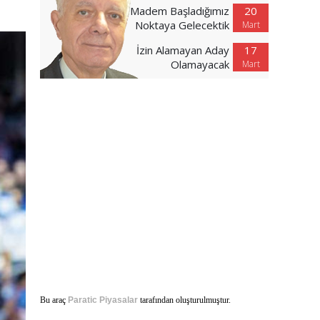
Madem Başladığımız
20
Noktaya Gelecektik
Mart
İzin Alamayan Aday
17
Olamayacak
Mart
Bu araç
Paratic Piyasalar
tarafından oluşturulmuştur.