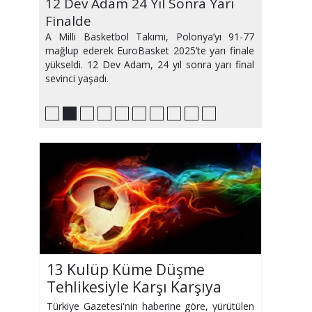
Erman Toroğlu'nun İfadesi Alındı
12 Dev Adam 24 Yıl Sonra Yarı
12 Dev Adam Grubu Zirvede
Transferde Son Durum
Marius ve Bola Ç.Rizespor
Ramazan Ayı Maç Programı Belli
Trabzonspor Eyüp'ü tek Golle
Süper Lig'de Yabancı Var Hakemi
Kombineler Elde Kaldı
İşte İlk İki haftanın Programı
Finalde
Tamamladı
Maçında Olmayacak
Oldu
Geçti
Dönemi
A Milli Basketbol Takımı, Polonya’yı 91-77
mağlup ederek EuroBasket 2025’te yarı finale
yükseldi. 12 Dev Adam, 24 yıl sonra yarı final
sevinci yaşadı.
13 Kulüp Küme Düşme
Tehlikesiyle Karşı Karşıya
Türkiye Gazetesi'nin haberine göre, yürütülen