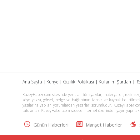
Ana Sayfa
|
Künye
|
Gizlilik Politikası
|
Kullanım Şartları
|
RS
KuzeyHaber.com sitesinde yer alan tüm yazılar, materyaller, resimler, s
köşe yazısı, görsel, belge ve bağlantının izinsiz ve kaynak belirtil
yazılarına yapılan yorumlardan yazarları sorumludur. KuzeyHaber.co
tutulamaz. KuzeyHaber.com sadece internet üzerinden yayın yapmakt
Günün Haberleri
Manşet Haberler