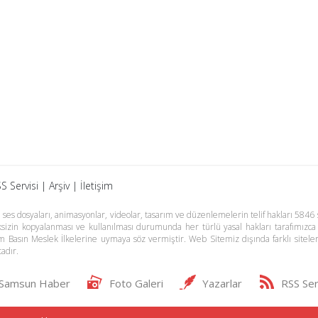
S Servisi
|
Arşiv
|
İletişim
es dosyaları, animasyonlar, videolar, tasarım ve düzenlemelerin telif hakları 5846 s
meksizin kopyalanması ve kullanılması durumunda her türlü yasal hakları tarafımızca
m Basın Meslek İlkelerine uymaya söz vermiştir. Web Sitemiz dışında farklı sitel
adır.
Samsun Haber
Foto Galeri
Yazarlar
RSS Ser