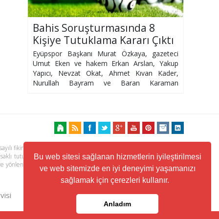
Bahis Soruşturmasında 8
Kişiye Tutuklama Kararı Çıktı
Eyüpspor Başkanı Murat Özkaya, gazeteci
Umut Eken ve hakem Erkan Arslan, Yakup
Yapıcı, Nevzat Okat, Ahmet Kıvan Kader,
Nurullah Bayram ve Baran Karaman
tutuklandı
ayılı fikir ve sanat eserleri kanunu ile korunmaktadır. Her türlü haber,
 saklı tutulmaktadır. Yayınlanan köşe yazılarından, haberlere ve köşe
Bu web sitesi sağlanan hizmetlerin iyileştirilmesi
ere yönlendiren linklerin içeriklerinden www.kuzeyhaber.com sorumlu
ve web sitemizde en iyi deneyimi yaşamanızı
sağlamak için çerezleri kullanır.
visi
Trafik ve Yol Durumu
Anladım