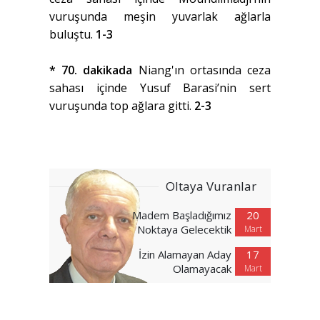
vuruşunda meşin yuvarlak ağlarla
buluştu.
1-3
* 70. dakikada
Niang'ın ortasında ceza
sahası içinde Yusuf Barasi’nin sert
vuruşunda top ağlara gitti.
2-3
Oltaya Vuranlar
Madem Başladığımız
20
Noktaya Gelecektik
Mart
İzin Alamayan Aday
17
Olamayacak
Mart