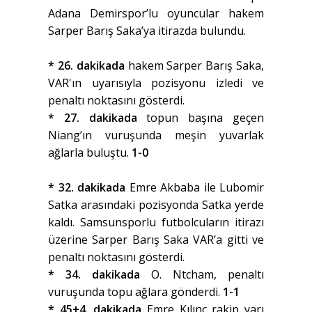
Adana Demirspor’lu oyuncular hakem
Sarper Barış Saka’ya itirazda bulundu.
* 26. dakikada
hakem Sarper Barış Saka,
VAR'ın uyarısıyla pozisyonu izledi ve
penaltı noktasını gösterdi.
* 27. dakikada
topun başına geçen
Niang’ın vuruşunda meşin yuvarlak
ağlarla buluştu.
1-0
* 32. dakikada
Emre Akbaba ile Lubomir
Satka arasındaki pozisyonda Satka yerde
kaldı. Samsunsporlu futbolcuların itirazı
üzerine Sarper Barış Saka VAR’a gitti ve
penaltı noktasını gösterdi.
* 34. dakikada
O. Ntcham, penaltı
vuruşunda topu ağlara gönderdi.
1-1
* 45+4. dakikada
Emre Kılınç rakip yarı