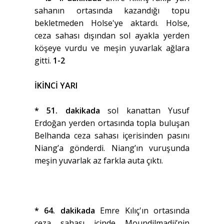
sahanın ortasında kazandığı topu
bekletmeden Holse'ye aktardı. Holse,
ceza sahası dışından sol ayakla yerden
köşeye vurdu ve meşin yuvarlak ağlara
gitti.
1-2
İKİNCİ YARI
* 51. dakikada
sol kanattan Yusuf
Erdoğan yerden ortasında topla buluşan
Belhanda ceza sahası içerisinden pasını
Niang’a gönderdi. Niang’ın vuruşunda
meşin yuvarlak az farkla auta çıktı.
* 64. dakikada
Emre Kılıç'ın ortasında
ceza sahası içinde Moundilmadji’nin