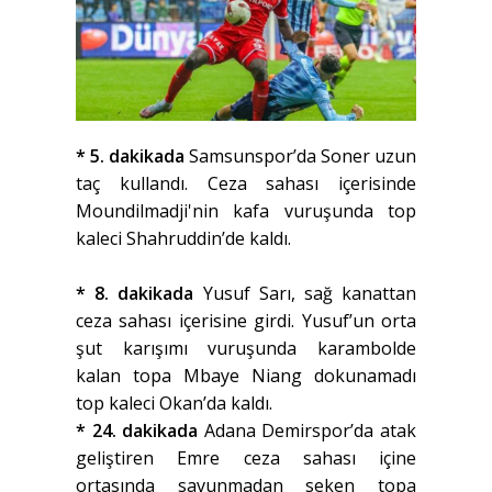
* 5. dakikada
Samsunspor’da Soner uzun
taç kullandı. Ceza sahası içerisinde
Moundilmadji'nin kafa vuruşunda top
kaleci Shahruddin’de kaldı.
* 8. dakikada
Yusuf Sarı, sağ kanattan
ceza sahası içerisine girdi. Yusuf’un orta
şut karışımı vuruşunda karambolde
kalan topa Mbaye Niang dokunamadı
top kaleci Okan’da kaldı.
* 24. dakikada
Adana Demirspor’da atak
geliştiren Emre ceza sahası içine
ortasında savunmadan seken topa