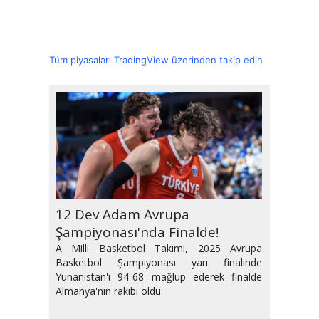
Tüm piyasaları TradingView üzerinden takip edin
Erman Toroğlu'nun İfadesi
12 Dev Adam Avrupa
12 Dev Adam 24 Yıl Sonra Yarı
12 Dev Adam Grubu Zirvede
Transferde Son Durum
Marius ve Bola Ç.Rizespor
Ramazan Ayı Maç Programı
Trabzonspor Eyüp'ü tek Golle
Süper Lig'de Yabancı Var
Kombineler Elde Kaldı
Alındı
Şampiyonası'nda Finalde!
Finalde
Tamamladı
Maçında Olmayacak
Belli Oldu
Geçti
Hakemi Dönemi
A Milli Basketbol Takımı, 2025 Avrupa
Basketbol Şampiyonası yarı finalinde
Yunanistan'ı 94-68 mağlup ederek finalde
Almanya'nın rakibi oldu