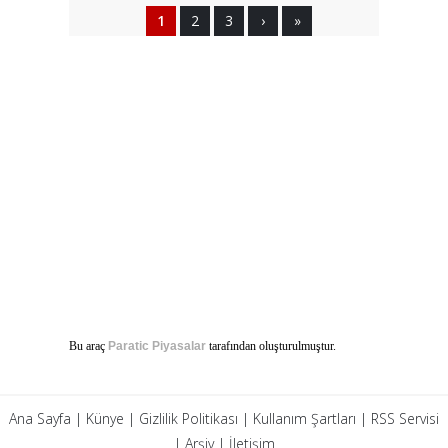
1
2
3
›
»
Bu araç
Paratic Piyasalar
tarafından oluşturulmuştur.
Ana Sayfa
|
Künye
|
Gizlilik Politikası
|
Kullanım Şartları
|
RSS Servisi
|
Arşiv
|
İletişim