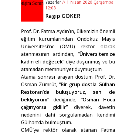
Yazarlar
// 1 Nisan 2026 Çarşamba
12:08
Ragıp GÖKER
Prof. Dr. Fatma Aydın’ın, ülkemizin önemli
eğitim kurumlarından Ondokuz Mayıs
Üniversitesi’ne (OMÜ) rektör olarak
atanmasının ardından,
“Üniversitemize
kadın eli değecek”
diye düşünmüş ve bu
atamadan memnuniyet duymuştum.
Atama sonrası arayan dostum Prof. Dr.
Osman Zümrüt,
“Bir grup dostla Gülhan
Restoran’da buluşuyoruz, seni de
bekliyorum”
dediğinde,
“Osman Hoca
çağırıyorsa gidilir”
diyerek, davetin
nedenini dahi sorgulamadan kendimi
Gülhan’da bulmuştum.
OMÜ’ye rektör olarak atanan Fatma