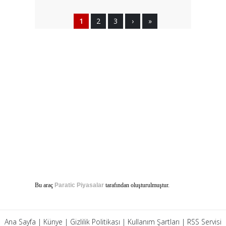
1
2
3
›
»
Bu araç
Paratic Piyasalar
tarafından oluşturulmuştur.
Ana Sayfa
|
Künye
|
Gizlilik Politikası
|
Kullanım Şartları
|
RSS Servisi