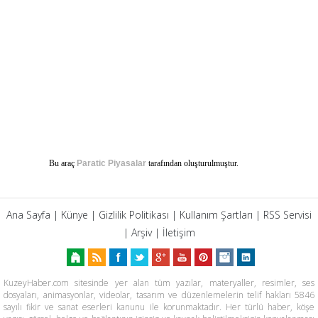
Bu araç
Paratic Piyasalar
tarafından oluşturulmuştur.
Ana Sayfa
|
Künye
|
Gizlilik Politikası
|
Kullanım Şartları
|
RSS Servisi
|
Arşiv
|
İletişim
KuzeyHaber.com sitesinde yer alan tüm yazılar, materyaller, resimler, ses
dosyaları, animasyonlar, videolar, tasarım ve düzenlemelerin telif hakları 5846
sayılı fikir ve sanat eserleri kanunu ile korunmaktadır. Her türlü haber, köşe