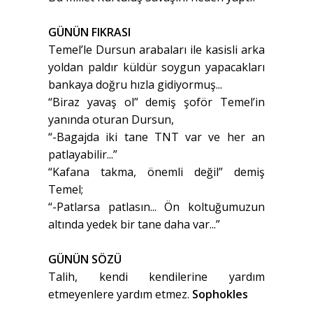
GÜNÜN FIKRASI
Temel’le Dursun arabaları ile kasisli arka
yoldan paldır küldür soygun yapacakları
bankaya doğru hızla gidiyormuş...
“Biraz yavaş ol” demiş şoför Temel’in
yanında oturan Dursun,
“-Bagajda iki tane TNT var ve her an
patlayabilir...”
“Kafana takma, önemli değil” demiş
Temel;
“-Patlarsa patlasın... Ön koltuğumuzun
altında yedek bir tane daha var...”
GÜNÜN SÖZÜ
Talih, kendi kendilerine yardım
etmeyenlere yardım etmez.
Sophokles