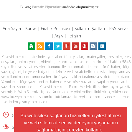
Bu araç
Paratic Piyasalar
tarafından oluşturulmuştur.
Ana Sayfa
|
Künye
|
Gizlilik Politikası
|
Kullanım Şartları
|
RSS Servisi
|
Arşiv
|
İletişim
KuzeyHaber.com sitesinde yer alan tüm yazılar, materyaller, resimler, ses
dosyaları, animasyonlar, videolar, tasarım ve düzenlemelerin telif hakları 5846
sayılı fikir ve sanat eserleri kanunu ile korunmaktadır. Her türlü haber, köşe
yazısı, görsel, belge ve bağlantının izinsiz ve kaynak belirtilmeksizin kopyalanması
ve kullanılması durumunda her türlü yasal hakları tarafımızca saklı tutulmaktadır.
Yayınlanan köşe yazılarından, haberlere ve köşe yazılarına yapılan yorumlardan
yazarları sorumludur. KuzeyHaber.com Basın Meslek İlkelerine uymaya söz
vermiştir. Web Sitemiz dışında farklı sitelere yönlendiren linklerin içeriklerinden
www.kuzeyhaber.com sorumlu tutulamaz. KuzeyHaber.com sadece internet
üzerinden yayın yapmaktadır.
Günün Haberleri
Manşet Haberler
Bu web sitesi sağlanan hizmetlerin iyileştirilmesi
ve web sitemizde en iyi deneyimi yaşamanızı
Samsun Haber
Foto Galeri
Yazarlar
sağlamak için çerezleri kullanır.