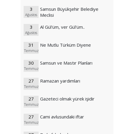
3
Samsun Büyükşehir Belediye
Meclisi
Ağustos
3
Al Gül'üm, ver Gül'üm..
Ağustos
31
Ne Mutlu Türküm Diyene
Temmuz
30
Samsun ve Mastır Planları
Temmuz
27
Ramazan yardımları
Temmuz
27
Gazeteci olmak yürek işidir
Temmuz
27
Cami avlusundaki iftar
Temmuz