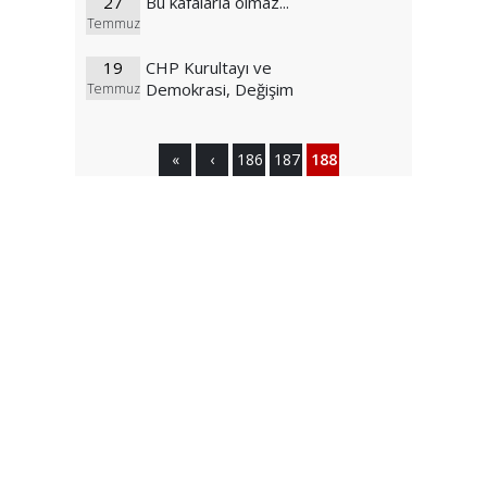
27
Bu kafalarla olmaz...
Temmuz
19
CHP Kurultayı ve
Demokrasi, Değişim
Temmuz
«
‹
186
187
188