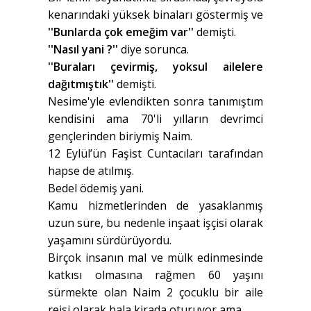
kenarındaki yüksek binaları göstermiş ve
''Bunlarda çok emeğim var''
demişti.
''Nasıl yani ?''
diye sorunca.
''Buraları çevirmiş, yoksul ailelere
dağıtmıştık''
demişti.
Nesime'yle evlendikten sonra tanımıştım
kendisini ama 70'li yılların devrimci
gençlerinden biriymiş Naim.
12 Eylül’ün Faşist Cuntacıları tarafından
hapse de atılmış.
Bedel ödemiş yani.
Kamu hizmetlerinden de yasaklanmış
uzun süre, bu nedenle inşaat işçisi olarak
yaşamını sürdürüyordu.
Birçok insanın mal ve mülk edinmesinde
katkısı olmasına rağmen 60 yaşını
sürmekte olan Naim 2 çocuklu bir aile
reisi olarak hala kirada oturuyor ama