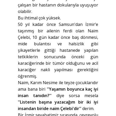
çalışan bir hastanın dokularıyla uyuşuyor
olabilir.
Bu ihtimal çok yüksek.
50 yıl kadar önce Samsun'dan İzmir’e
taşınmış bir ailenin ferdi olan Naim
Çelebi, 10 gün kadar önce baş dönmesi,
mide bulantısı ve halsizlik gibi
şikayetlerle gittiği hastanede yapılan
tetkiklerin sonucunda önceki gün
karaciğerinde bir tümör olduğunu ve acil
karaciğer nakli yapılması gerektiğini
öğrenmiş.
Naim, Karım Nesime ile teyze çocuklarıdır
ama bana biri
''Yaşamın boyunca kaç iyi
insan tanıdın?''
diye sorsa mesela
''Listenin başına yazacağım bir iki iyi
insandan biride naim Çelebi'dir''
derim.
Bir İzmir seyahatimiz sırasında, çevreyolu