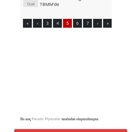
TBMM'de
Ocak
«
‹
3
4
5
6
7
›
»
Bu araç
Paratic Piyasalar
tarafından oluşturulmuştur.