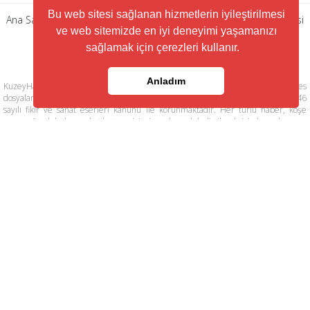
Bu web sitesi sağlanan hizmetlerin iyileştirilmesi
Ana Sayfa
|
Künye
|
Gizlilik Politikası
|
Kullanım Şartları
|
RSS Servisi
ve web sitemizde en iyi deneyimi yaşamanızı
|
Arşiv
|
İletişim
sağlamak için çerezleri kullanır.
Anladım
KuzeyHaber.com sitesinde yer alan tüm yazılar, materyaller, resimler, ses
dosyaları, animasyonlar, videolar, tasarım ve düzenlemelerin telif hakları 5846
sayılı fikir ve sanat eserleri kanunu ile korunmaktadır. Her türlü haber, köşe
yazısı, görsel, belge ve bağlantının izinsiz ve kaynak belirtilmeksizin kopyalanması
ve kullanılması durumunda her türlü yasal hakları tarafımızca saklı tutulmaktadır.
Yayınlanan köşe yazılarından, haberlere ve köşe yazılarına yapılan yorumlardan
yazarları sorumludur. KuzeyHaber.com Basın Meslek İlkelerine uymaya söz
vermiştir. Web Sitemiz dışında farklı sitelere yönlendiren linklerin içeriklerinden
www.kuzeyhaber.com sorumlu tutulamaz. KuzeyHaber.com sadece internet
üzerinden yayın yapmaktadır.
Günün Haberleri
Manşet Haberler
Samsun Haber
Foto Galeri
Yazarlar
RSS Servisi
Trafik ve Yol Durumu
© Copyright 2016 KUZEYHABER İnternet