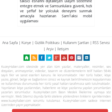
taksici esnafını dijitalleşen ulaşım sistemine
entegre etmek ve Samsunlulara güvenli, hızlı
ve şeffaf bir yolculuk deneyimi sunmak
amacıyla hazırlanan SamTaksi mobil
uygulaması
Ana Sayfa
|
Künye
|
Gizlilik Politikası
|
Kullanım Şartları
|
RSS Servisi
|
Arşiv
|
İletişim
KuzeyHaber.com sitesinde yer alan tüm yazılar, materyaller, resimler, ses
dosyaları, animasyonlar, videolar, tasarım ve düzenlemelerin telif hakları 5846
sayılı fikir ve sanat eserleri kanunu ile korunmaktadır. Her türlü haber, köşe
yazısı, görsel, belge ve bağlantının izinsiz ve kaynak belirtilmeksizin kopyalanması
ve kullanılması durumunda her türlü yasal hakları tarafımızca saklı tutulmaktadır.
Yayınlanan köşe yazılarından, haberlere ve köşe yazılarına yapılan yorumlardan
yazarları sorumludur. KuzeyHaber.com Basın Meslek İlkelerine uymaya söz
vermiştir. Web Sitemiz dışında farklı sitelere yönlendiren linklerin içeriklerinden
www.kuzeyhaber.com sorumlu tutulamaz. KuzeyHaber.com sadece internet
üzerinden yayın yapmaktadır.