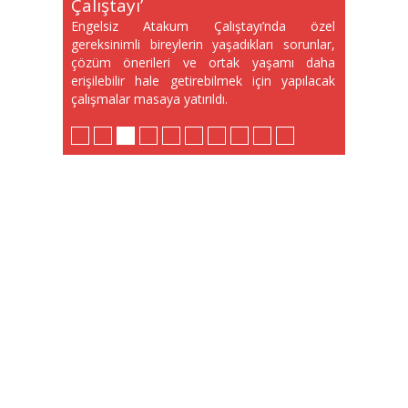
Başına Kaldıramaz
Kurtuluş Yolu’nda
Çalıştayı’
Kurallar
Meclise Taşıdı
Fotoğraflarla Anıldı
Rüzgarı
Buluşma
Yolunda
Engelsiz Atakum Çalıştayı’nda özel
gereksinimli bireylerin yaşadıkları sorunlar,
çözüm önerileri ve ortak yaşamı daha
erişilebilir hale getirebilmek için yapılacak
çalışmalar masaya yatırıldı.