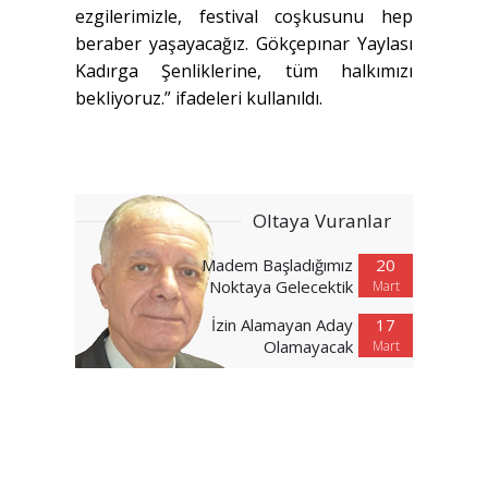
ezgilerimizle, festival coşkusunu hep
beraber yaşayacağız. Gökçepınar Yaylası
Kadırga Şenliklerine, tüm halkımızı
bekliyoruz.” ifadeleri kullanıldı.
Oltaya Vuranlar
Madem Başladığımız
20
Noktaya Gelecektik
Mart
İzin Alamayan Aday
17
Olamayacak
Mart