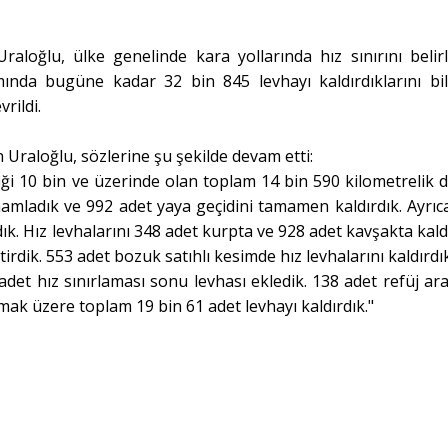
aloğlu, ülke genelinde kara yollarında hız sınırını belir
ında bugüne kadar 32 bin 845 levhayı kaldırdıklarını bild
rildi.
Uraloğlu, sözlerine şu şekilde devam etti:
afiği 10 bin ve üzerinde olan toplam 14 bin 590 kilometrelik d
mamladık ve 992 adet yaya geçidini tamamen kaldırdık. Ayrıc
ık. Hız levhalarını 348 adet kurpta ve 928 adet kavşakta kaldı
tirdik. 553 adet bozuk satıhlı kesimde hız levhalarını kaldırdı
adet hız sınırlaması sonu levhası ekledik. 138 adet refüj aral
lmak üzere toplam 19 bin 61 adet levhayı kaldırdık."