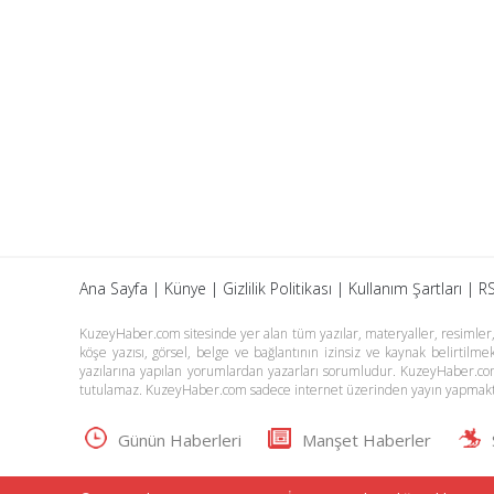
Ana Sayfa
|
Künye
|
Gizlilik Politikası
|
Kullanım Şartları
|
RS
KuzeyHaber.com sitesinde yer alan tüm yazılar, materyaller, resimler, s
köşe yazısı, görsel, belge ve bağlantının izinsiz ve kaynak belirtil
yazılarına yapılan yorumlardan yazarları sorumludur. KuzeyHaber.co
tutulamaz. KuzeyHaber.com sadece internet üzerinden yayın yapmakt
Günün Haberleri
Manşet Haberler