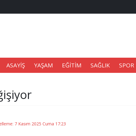
na Kaldıramaz
lu’nda
ASAYİŞ
YAŞAM
EĞİTİM
SAĞLIK
SPOR
Gıdası Geliyor
ğişiyor
epkisi
elleme: 7 Kasım 2025 Cuma 17:23