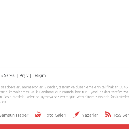
S Servisi
|
Arşiv
|
İletişim
es dosyaları, animasyonlar, videolar, tasarım ve düzenlemelerin telif hakları 5846 s
meksizin kopyalanması ve kullanılması durumunda her türlü yasal hakları tarafımızca
m Basın Meslek İlkelerine uymaya söz vermiştir. Web Sitemiz dışında farklı sitel
adır.
Samsun Haber
Foto Galeri
Yazarlar
RSS Ser