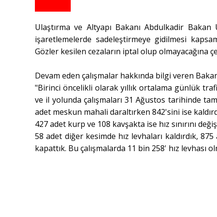
Ulaştırma ve Altyapı Bakanı Abdulkadir Bakan Ur
işaretlemelerde sadeleştirmeye gidilmesi kapsam
Gözler kesilen cezaların iptal olup olmayacağına çev
Devam eden çalışmalar hakkında bilgi veren Bakan 
"Birinci öncelikli olarak yıllık ortalama günlük tr
ve il yolunda çalışmaları 31 Ağustos tarihinde ta
adet meskun mahali daraltırken 842'sini ise kaldırd
427 adet kurp ve 108 kavşakta ise hız sınırını değiş
58 adet diğer kesimde hız levhaları kaldırdık, 875 
kapattık. Bu çalışmalarda 11 bin 258' hız levhası o