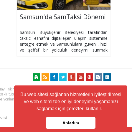
Samsun'da SamTaksi Dönemi
Samsun Büyükşehir Belediyesi tarafından
taksici esnafını dijitalleşen ulaşım sistemine
entegre etmek ve Samsunlulara güvenli, hızlı
ve şeffaf bir yolculuk deneyimi sunmak
amacıyla hazırlanan SamTaksi mobil
uygulaması
ayılı fikir ve sanat eserleri kanunu ile korunmaktadır. Her türlü haber,
 saklı tutulmaktadır. Yayınlanan köşe yazılarından, haberlere ve köşe
Bu web sitesi sağlanan hizmetlerin iyileştirilmesi
ere yönlendiren linklerin içeriklerinden www.kuzeyhaber.com sorumlu
ve web sitemizde en iyi deneyimi yaşamanızı
sağlamak için çerezleri kullanır.
visi
Trafik ve Yol Durumu
Anladım