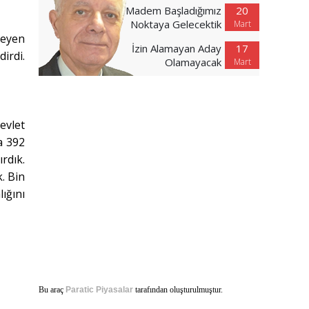
Madem Başladığımız
20
Noktaya Gelecektik
Mart
leyen
İzin Alamayan Aday
17
irdi.
Olamayacak
Mart
evlet
a 392
rdık.
k. Bin
ığını
Bu araç
Paratic Piyasalar
tarafından oluşturulmuştur.