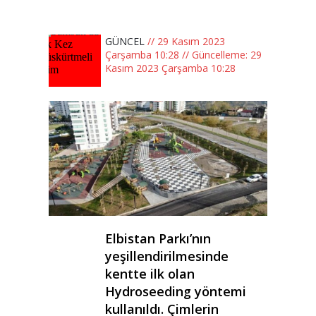
GÜNCEL
// 29 Kasım 2023
Çarşamba 10:28 // Güncelleme: 29
Kasım 2023 Çarşamba 10:28
Elbistan Parkı’nın
yeşillendirilmesinde
kentte ilk olan
Hydroseeding yöntemi
kullanıldı. Çimlerin