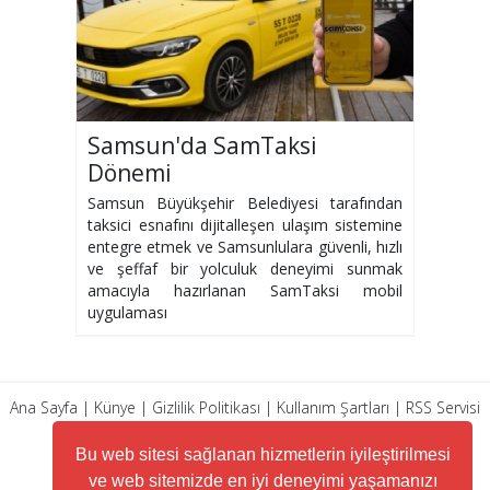
Samsun'da SamTaksi
Dönemi
Samsun Büyükşehir Belediyesi tarafından
taksici esnafını dijitalleşen ulaşım sistemine
entegre etmek ve Samsunlulara güvenli, hızlı
ve şeffaf bir yolculuk deneyimi sunmak
amacıyla hazırlanan SamTaksi mobil
uygulaması
Ana Sayfa
|
Künye
|
Gizlilik Politikası
|
Kullanım Şartları
|
RSS Servisi
|
Arşiv
|
İletişim
Bu web sitesi sağlanan hizmetlerin iyileştirilmesi
ve web sitemizde en iyi deneyimi yaşamanızı