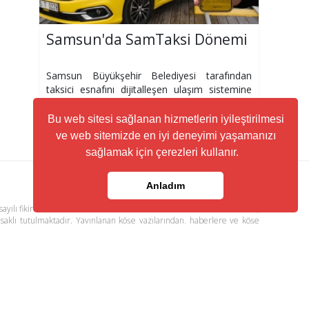
Samsun'da SamTaksi Dönemi
Samsun Büyükşehir Belediyesi tarafından
taksici esnafını dijitalleşen ulaşım sistemine
entegre etmek ve Samsunlulara güvenli, hızlı
ve şeffaf bir yolculuk deneyimi sunmak
Bu web sitesi sağlanan hizmetlerin iyileştirilmesi
amacıyla hazırlanan SamTaksi mobil
ve web sitemizde en iyi deneyimi yaşamanızı
uygulaması
sağlamak için çerezleri kullanır.
Anladım
ayılı fikir ve sanat eserleri kanunu ile korunmaktadır. Her türlü haber,
 saklı tutulmaktadır. Yayınlanan köşe yazılarından, haberlere ve köşe
ere yönlendiren linklerin içeriklerinden www.kuzeyhaber.com sorumlu
visi
Trafik ve Yol Durumu