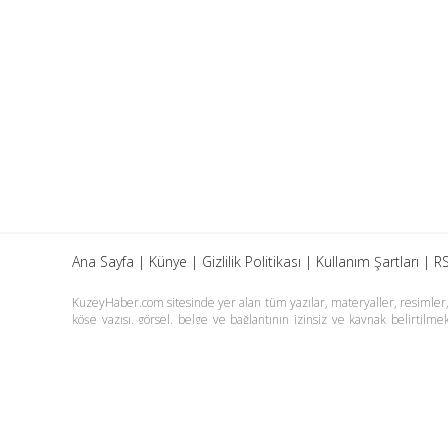
Ana Sayfa
|
Künye
|
Gizlilik Politikası
|
Kullanım Şartları
|
RS
KuzeyHaber.com sitesinde yer alan tüm yazılar, materyaller, resimler, s
köşe yazısı, görsel, belge ve bağlantının izinsiz ve kaynak belirtil
yazılarına yapılan yorumlardan yazarları sorumludur. KuzeyHaber.co
tutulamaz. KuzeyHaber.com sadece internet üzerinden yayın yapmakt
Günün Haberleri
Manşet Haberler