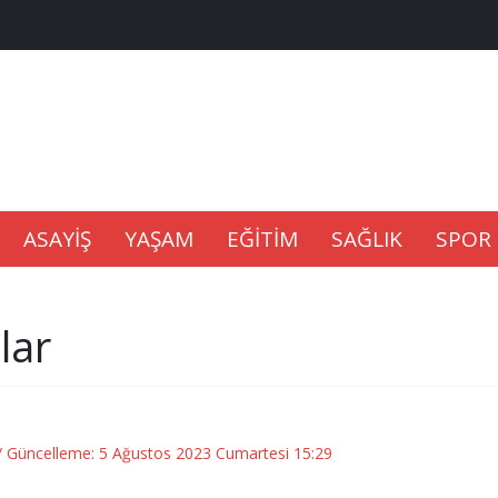
na Kaldıramaz
lu’nda
Gıdası Geliyor
ASAYİŞ
YAŞAM
EĞİTİM
SAĞLIK
SPOR
lar
epkisi
/ Güncelleme: 5 Ağustos 2023 Cumartesi 15:29