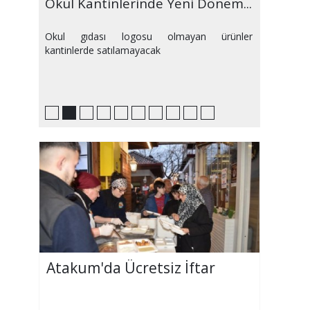
Okul Kantinlerinde Yeni Dönem...
Okul Kantinlerinde Yeni Dönem...
Devlet Bahçeli'den Öcalan
Fatih Erbakan'dan Bahçeli'ye
Survivor 2026'da korkutan anlar:
Survivor 2026’da Haftanın İlk
Erdoğan Kurban Bayramı
Altın Fiyatlarında Ortadoğu
SRC Belgesinde Son Değişiklikler
Akaryakıta Yeni Zam
Okul Gıdası Geliyor
Sözleri
Öcalan Tepkisi
Bayhan kanlar içinde...
Düellosu: Dokunulmazlık
Kararını Açıkladı
Yükselişi Başladı
Uygulamaya Geçecek
Heyecanı Nefes Kesti!
Okul gıdası logosu olmayan ürünler
kantinlerde satılamayacak
Atakum'da Ücretsiz İftar