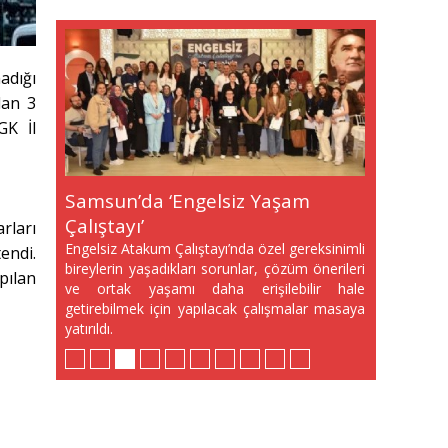
adığı
dan 3
GK İl
Ağıralioğlu: Havza Bu Yükü Tek
Eski Samsun Fotoğrafları
Samsun’da ‘Engelsiz Yaşam
Oytun Erbaş'tan Ailelere Altın
Karaman, Hastane Satışlarını
Kut-ül Amare Zaferi
AB Projesinde CANİKMAN
TESKOMB'dan Samsun'da Dev
Canik’te kadınlara özel seminer
Karatüre Fenomen Olma
Başına Kaldıramaz
Kurtuluş Yolu’nda
Çalıştayı’
Kurallar
Meclise Taşıdı
Fotoğraflarla Anıldı
Rüzgarı
Buluşma
Yolunda
rları
Engelsiz Atakum Çalıştayı’nda özel gereksinimli
endi.
bireylerin yaşadıkları sorunlar, çözüm önerileri
pılan
ve ortak yaşamı daha erişilebilir hale
getirebilmek için yapılacak çalışmalar masaya
yatırıldı.