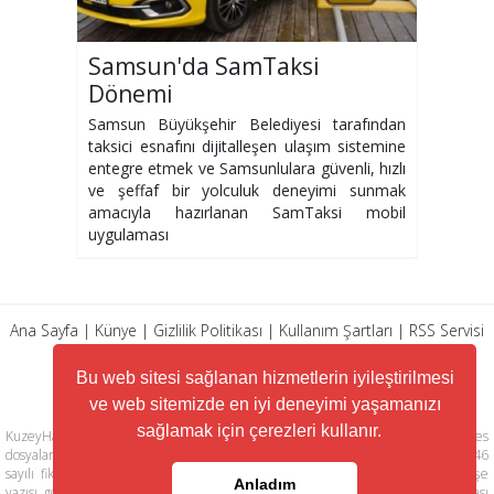
Samsun'da SamTaksi
Dönemi
Samsun Büyükşehir Belediyesi tarafından
taksici esnafını dijitalleşen ulaşım sistemine
entegre etmek ve Samsunlulara güvenli, hızlı
ve şeffaf bir yolculuk deneyimi sunmak
amacıyla hazırlanan SamTaksi mobil
uygulaması
Ana Sayfa
|
Künye
|
Gizlilik Politikası
|
Kullanım Şartları
|
RSS Servisi
|
Arşiv
|
İletişim
Bu web sitesi sağlanan hizmetlerin iyileştirilmesi
ve web sitemizde en iyi deneyimi yaşamanızı
sağlamak için çerezleri kullanır.
KuzeyHaber.com sitesinde yer alan tüm yazılar, materyaller, resimler, ses
dosyaları, animasyonlar, videolar, tasarım ve düzenlemelerin telif hakları 5846
sayılı fikir ve sanat eserleri kanunu ile korunmaktadır. Her türlü haber, köşe
Anladım
yazısı, görsel, belge ve bağlantının izinsiz ve kaynak belirtilmeksizin kopyalanması