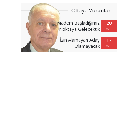
Oltaya Vuranlar
Madem Başladığımız
20
Noktaya Gelecektik
Mart
İzin Alamayan Aday
17
Olamayacak
Mart