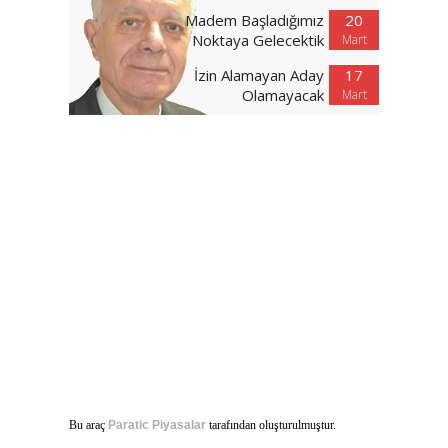
Madem Başladığımız
20
Noktaya Gelecektik
Mart
İzin Alamayan Aday
17
Olamayacak
Mart
Bu araç
Paratic Piyasalar
tarafından oluşturulmuştur.