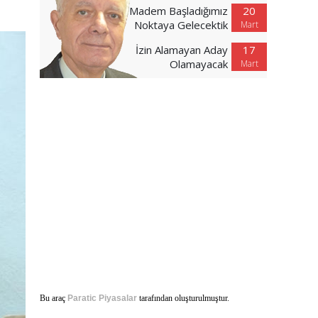
Madem Başladığımız
20
Noktaya Gelecektik
Mart
İzin Alamayan Aday
17
Olamayacak
Mart
Bu araç
Paratic Piyasalar
tarafından oluşturulmuştur.