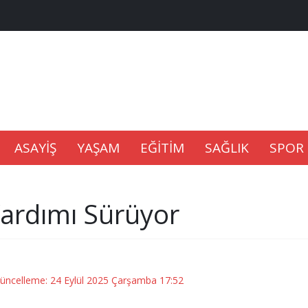
na Kaldıramaz
lu’nda
Gıdası Geliyor
ASAYİŞ
YAŞAM
EĞİTİM
SAĞLIK
SPOR
ardımı Sürüyor
epkisi
Güncelleme: 24 Eylül 2025 Çarşamba 17:52