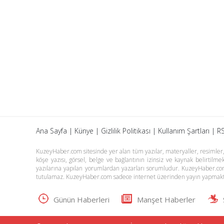
Ana Sayfa
|
Künye
|
Gizlilik Politikası
|
Kullanım Şartları
|
RS
KuzeyHaber.com sitesinde yer alan tüm yazılar, materyaller, resimler, s
köşe yazısı, görsel, belge ve bağlantının izinsiz ve kaynak belirtil
yazılarına yapılan yorumlardan yazarları sorumludur. KuzeyHaber.co
tutulamaz. KuzeyHaber.com sadece internet üzerinden yayın yapmakt
Günün Haberleri
Manşet Haberler