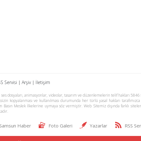
S Servisi
|
Arşiv
|
İletişim
es dosyaları, animasyonlar, videolar, tasarım ve düzenlemelerin telif hakları 5846 s
meksizin kopyalanması ve kullanılması durumunda her türlü yasal hakları tarafımızca
m Basın Meslek İlkelerine uymaya söz vermiştir. Web Sitemiz dışında farklı sitel
adır.
Samsun Haber
Foto Galeri
Yazarlar
RSS Ser