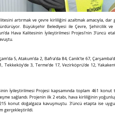
esini artırmak ve çevre kirliliğini azaltmak amacıyla, dar ge
ürdürüyor.
Büyükşehir Belediyesi ile Çevre, Şehircilik ve 
un’da Hava Kalitesinin İyileştirilmesi Projesi’nin 3’üncü eta
avuştu.
çam’da 5, Atakum’da 2, Bafra’da 84, Canik’te 67, Çarşamba’d
a 1, Tekkeköy’de 3, Terme’de 17, Vezirköprü’de 12, Yakakent
sinin İyileştirilmesi Projesi kapsamında toplam 461 konut 
eşme sağlandı. Projenin ilk 2 etabı, hava kirliliğinin yoğunl
ve 215 konut doğalgaza kavuşmuştu. 3’üncü etapta ise uyg
 gerçekleştirildi.