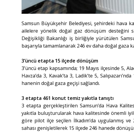
Samsun Büyükşehir Belediyesi, şehirdeki hava kalit
ailelere yönelik doğal gaz dönüşüm desteğini s
Değişikliği Bakanlığı iş birliğiyle yürütülen Sams
başarıyla tamamlanarak 246 ev daha doğal gaza k
3’üncü etapta 15 ilçede dönüşüm
3’üncü etap kapsamında; 19 Mayıs ilçesinde 5, Ala
Havza’da 3, Kavak’ta 3, Ladik’te 5, Salıpazarı’nd
hanenin doğal gaza geçişi sağlandı.
3 etapta 461 konut temiz yakıtla tanıştı
3 etapta gerçekleştirilen Samsun’da
Hava Kalite
yakıtla buluşturularak hava kalitesinde önemli iyil
göre pilot ilçe seçilen İlkadım’da uygulanmış 
sahası genişletilerek 15 ilçede 246 hanede dönüşüm