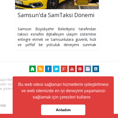
Samsun'da SamTaksi Dönemi
Samsun Büyükşehir Belediyesi tarafından
taksici esnafını dijitalleşen ulaşım sistemine
entegre etmek ve Samsunlulara güvenli, hızlı
ve şeffaf bir yolculuk deneyimi sunmak
amacıyla hazırlanan SamTaksi mobil
uygulaması
ayılı fikir ve sanat eserleri kanunu ile korunmaktadır. Her türlü haber,
 saklı tutulmaktadır. Yayınlanan köşe yazılarından, haberlere ve köşe
Bu web sitesi sağlanan hizmetlerin iyileştirilmesi
ere yönlendiren linklerin içeriklerinden www.kuzeyhaber.com sorumlu
ve web sitemizde en iyi deneyimi yaşamanızı
sağlamak için çerezleri kullanır.
visi
Trafik ve Yol Durumu
Anladım