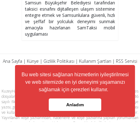
Samsun Büyükşehir Belediyesi tarafından
taksici esnafını dijitalleşen ulaşım sistemine
entegre etmek ve Samsunlulara güvenli, hızlı
ve şeffaf bir yolculuk deneyimi sunmak
amacıyla hazırlanan SamTaksi mobil
uygulaması
Ana Sayfa
|
Künye
|
Gizlilik Politikası
|
Kullanım Şartları
|
RSS Servisi
|
Arşiv
|
İletişim
Bu web sitesi sağlanan hizmetlerin iyileştirilmesi
ve web sitemizde en iyi deneyimi yaşamanızı
sağlamak için çerezleri kullanır.
KuzeyHaber.com sitesinde yer alan tüm yazılar, materyaller, resimler, ses
dosyaları, animasyonlar, videolar, tasarım ve düzenlemelerin telif hakları 5846
sayılı fikir ve sanat eserleri kanunu ile korunmaktadır. Her türlü haber, köşe
Anladım
yazısı, görsel, belge ve bağlantının izinsiz ve kaynak belirtilmeksizin kopyalanması
ve kullanılması durumunda her türlü yasal hakları tarafımızca saklı tutulmaktadır.
Yayınlanan köşe yazılarından, haberlere ve köşe yazılarına yapılan yorumlardan
yazarları sorumludur. KuzeyHaber.com Basın Meslek İlkelerine uymaya söz
vermiştir. Web Sitemiz dışında farklı sitelere yönlendiren linklerin içeriklerinden
www.kuzeyhaber.com sorumlu tutulamaz. KuzeyHaber.com sadece internet
üzerinden yayın yapmaktadır.