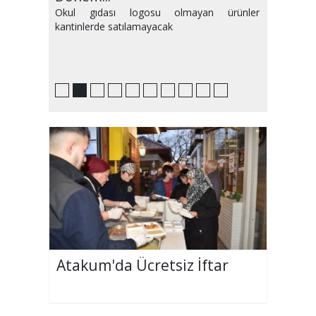
Heyecanı Nefes Kesti!
Geçecek
Okul gıdası logosu olmayan ürünler
kantinlerde satılamayacak
Atakum'da Ücretsiz İftar