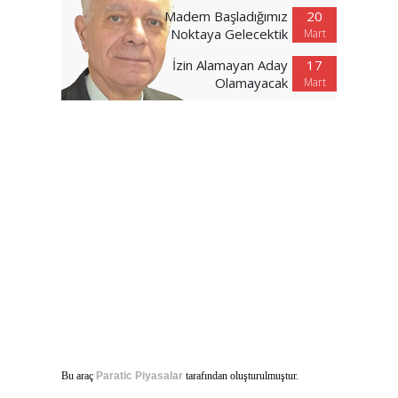
Madem Başladığımız
20
Noktaya Gelecektik
Mart
İzin Alamayan Aday
17
Olamayacak
Mart
Bu araç
Paratic Piyasalar
tarafından oluşturulmuştur.