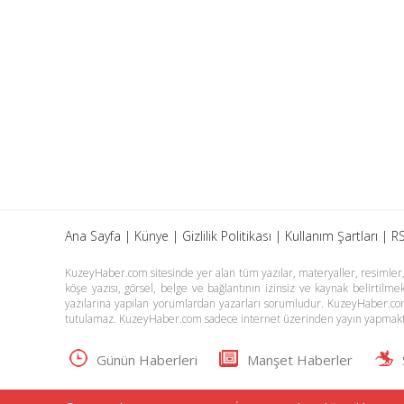
Ana Sayfa
|
Künye
|
Gizlilik Politikası
|
Kullanım Şartları
|
RS
KuzeyHaber.com sitesinde yer alan tüm yazılar, materyaller, resimler, s
köşe yazısı, görsel, belge ve bağlantının izinsiz ve kaynak belirtil
yazılarına yapılan yorumlardan yazarları sorumludur. KuzeyHaber.co
tutulamaz. KuzeyHaber.com sadece internet üzerinden yayın yapmakt
Günün Haberleri
Manşet Haberler