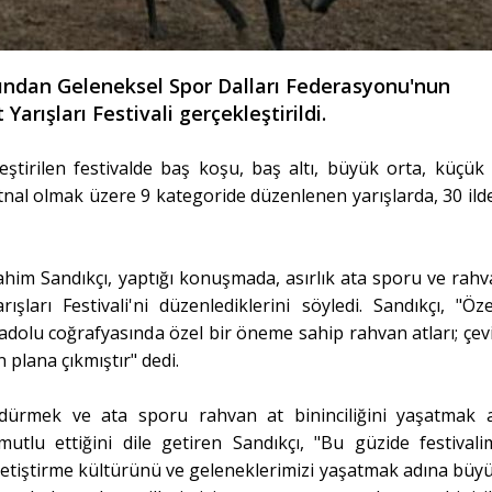
ından Geleneksel Spor Dalları Federasyonu'nun
arışları Festivali gerçekleştirildi.
tirilen festivalde baş koşu, baş altı, büyük orta, küçük 
i dörtnal olmak üzere 9 kategoride düzenlenen yarışlarda, 30 il
ahim Sandıkçı, yaptığı konuşmada, asırlık ata sporu ve rahv
ları Festivali'ni düzenlediklerini söyledi. Sandıkçı, "Özel
adolu coğrafyasında özel bir öneme sahip rahvan atları; çevik
n plana çıkmıştır" dedi.
rdürmek ve ata sporu rahvan at bininciliğini yaşatmak 
 mutlu ettiğini dile getiren Sandıkçı, "Bu güzide festivali
tiştirme kültürünü ve geleneklerimizi yaşatmak adına büyü