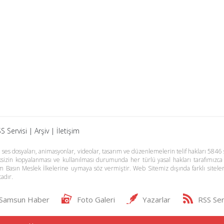
S Servisi
|
Arşiv
|
İletişim
es dosyaları, animasyonlar, videolar, tasarım ve düzenlemelerin telif hakları 5846 s
meksizin kopyalanması ve kullanılması durumunda her türlü yasal hakları tarafımızca
m Basın Meslek İlkelerine uymaya söz vermiştir. Web Sitemiz dışında farklı sitel
adır.
Samsun Haber
Foto Galeri
Yazarlar
RSS Ser