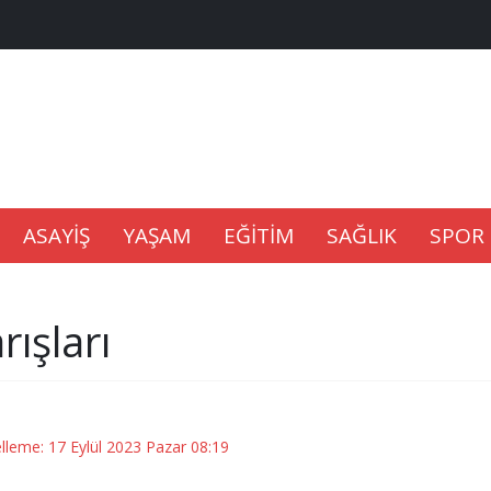
na Kaldıramaz
lu’nda
ASAYİŞ
YAŞAM
EĞİTİM
SAĞLIK
SPOR
Gıdası Geliyor
ışları
epkisi
elleme: 17 Eylül 2023 Pazar 08:19