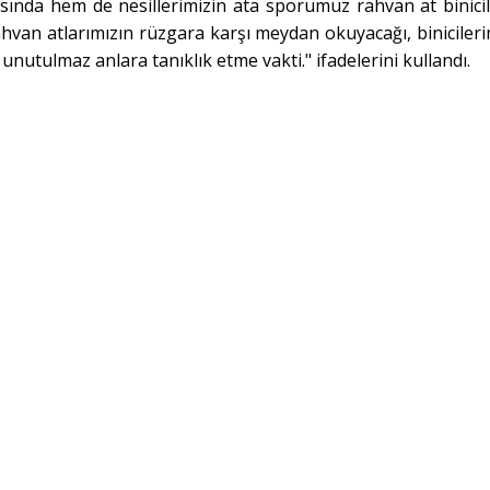
asında hem de nesillerimizin ata sporumuz rahvan at binicil
ahvan atlarımızın rüzgara karşı meydan okuyacağı, binicileri
unutulmaz anlara tanıklık etme vakti." ifadelerini kullandı.