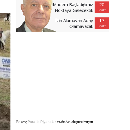
Madem Başladığımız
20
Noktaya Gelecektik
Mart
İzin Alamayan Aday
17
Olamayacak
Mart
Bu araç
Paratic Piyasalar
tarafından oluşturulmuştur.