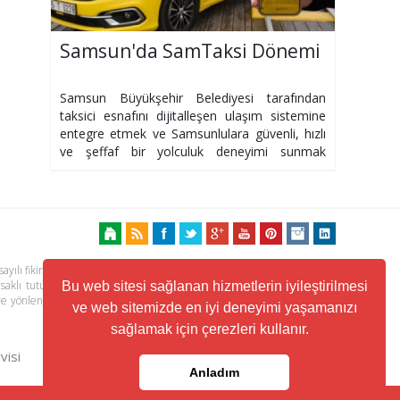
Samsun'da SamTaksi Dönemi
Samsun Büyükşehir Belediyesi tarafından
taksici esnafını dijitalleşen ulaşım sistemine
entegre etmek ve Samsunlulara güvenli, hızlı
ve şeffaf bir yolculuk deneyimi sunmak
amacıyla hazırlanan SamTaksi mobil
uygulaması
ayılı fikir ve sanat eserleri kanunu ile korunmaktadır. Her türlü haber,
 saklı tutulmaktadır. Yayınlanan köşe yazılarından, haberlere ve köşe
Bu web sitesi sağlanan hizmetlerin iyileştirilmesi
ere yönlendiren linklerin içeriklerinden www.kuzeyhaber.com sorumlu
ve web sitemizde en iyi deneyimi yaşamanızı
sağlamak için çerezleri kullanır.
visi
Trafik ve Yol Durumu
Anladım