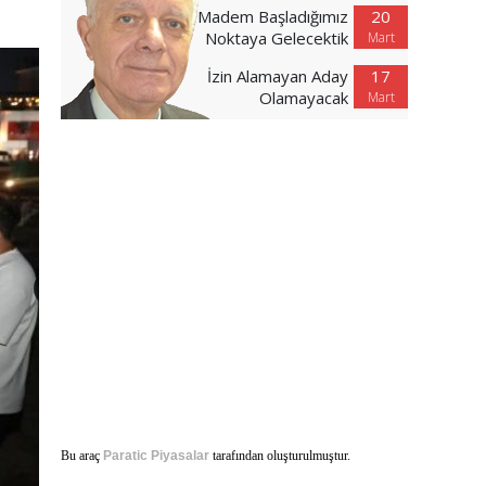
Madem Başladığımız
20
Noktaya Gelecektik
Mart
İzin Alamayan Aday
17
Olamayacak
Mart
Bu araç
Paratic Piyasalar
tarafından oluşturulmuştur.