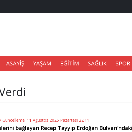
na Kaldıramaz
lu’nda
Gıdası Geliyor
ASAYİŞ
YAŞAM
EĞİTİM
SAĞLIK
SPOR
 Verdi
epkisi
// Güncelleme: 11 Ağustos 2025 Pazartesi 22:11
lerini bağlayan Recep Tayyip Erdoğan Bulvarı'ndak