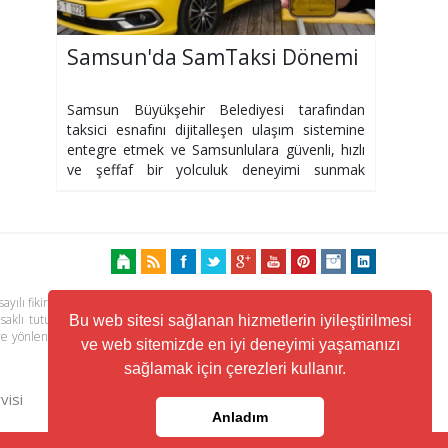
Samsun'da SamTaksi Dönemi
Samsun Büyükşehir Belediyesi tarafından
taksici esnafını dijitalleşen ulaşım sistemine
entegre etmek ve Samsunlulara güvenli, hızlı
ve şeffaf bir yolculuk deneyimi sunmak
amacıyla hazırlanan SamTaksi mobil
uygulaması
ayılı fikir ve sanat eserleri kanunu ile korunmaktadır. Her türlü haber,
 saklı tutulmaktadır. Yayınlanan köşe yazılarından, haberlere ve köşe
Bu web sitesi sağlanan hizmetlerin iyileştirilmesi
ere yönlendiren linklerin içeriklerinden www.kuzeyhaber.com sorumlu
ve web sitemizde en iyi deneyimi yaşamanızı
sağlamak için çerezleri kullanır.
visi
Trafik ve Yol Durumu
Anladım