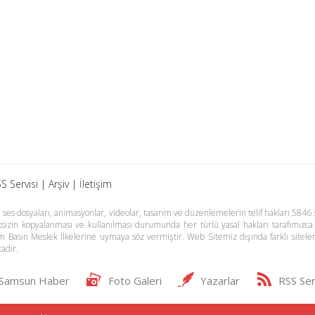
S Servisi
|
Arşiv
|
İletişim
es dosyaları, animasyonlar, videolar, tasarım ve düzenlemelerin telif hakları 5846 s
meksizin kopyalanması ve kullanılması durumunda her türlü yasal hakları tarafımızca
m Basın Meslek İlkelerine uymaya söz vermiştir. Web Sitemiz dışında farklı sitel
adır.
Samsun Haber
Foto Galeri
Yazarlar
RSS Ser