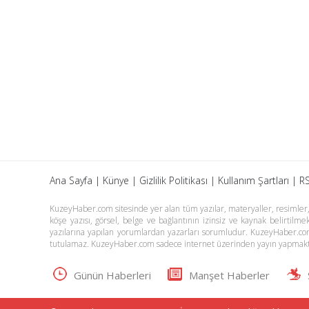
Ana Sayfa
|
Künye
|
Gizlilik Politikası
|
Kullanım Şartları
|
RS
KuzeyHaber.com sitesinde yer alan tüm yazılar, materyaller, resimler, s
köşe yazısı, görsel, belge ve bağlantının izinsiz ve kaynak belirtil
yazılarına yapılan yorumlardan yazarları sorumludur. KuzeyHaber.co
tutulamaz. KuzeyHaber.com sadece internet üzerinden yayın yapmakt
Günün Haberleri
Manşet Haberler