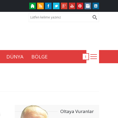
DÜNYA
BÖLGE
Oltaya Vuranlar
i