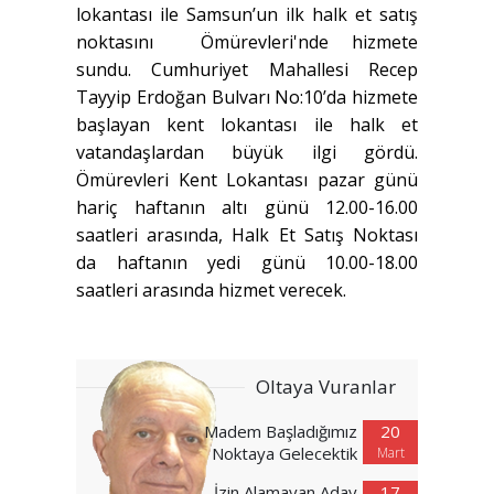
lokantası ile Samsun’un ilk halk et satış
noktasını Ömürevleri'nde hizmete
sundu. Cumhuriyet Mahallesi Recep
Tayyip Erdoğan Bulvarı No:10’da hizmete
başlayan kent lokantası ile halk et
vatandaşlardan büyük ilgi gördü.
Ömürevleri Kent Lokantası pazar günü
hariç haftanın altı günü 12.00-16.00
saatleri arasında, Halk Et Satış Noktası
da haftanın yedi günü 10.00-18.00
saatleri arasında hizmet verecek.
Oltaya Vuranlar
Madem Başladığımız
20
Noktaya Gelecektik
Mart
İzin Alamayan Aday
17