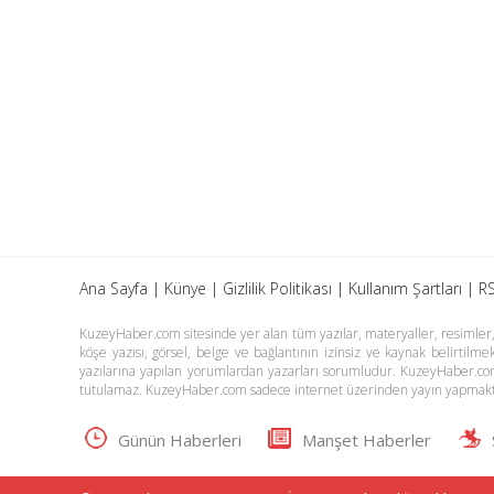
Ana Sayfa
|
Künye
|
Gizlilik Politikası
|
Kullanım Şartları
|
RS
KuzeyHaber.com sitesinde yer alan tüm yazılar, materyaller, resimler, s
köşe yazısı, görsel, belge ve bağlantının izinsiz ve kaynak belirtil
yazılarına yapılan yorumlardan yazarları sorumludur. KuzeyHaber.co
tutulamaz. KuzeyHaber.com sadece internet üzerinden yayın yapmakt
Günün Haberleri
Manşet Haberler