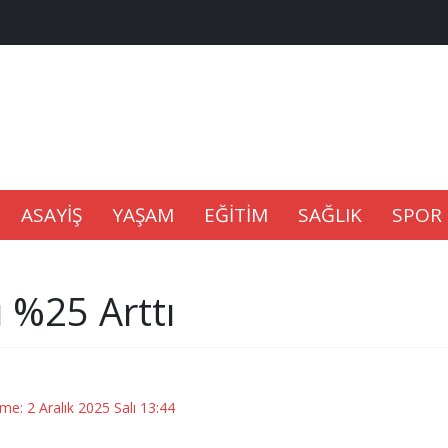
na Kaldıramaz
lu’nda
Gıdası Geliyor
ASAYİŞ
YAŞAM
EĞİTİM
SAĞLIK
SPOR
 %25 Arttı
epkisi
eme: 2 Aralık 2025 Salı 13:44