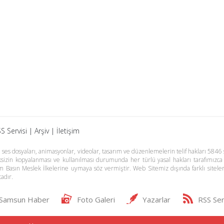
S Servisi
|
Arşiv
|
İletişim
es dosyaları, animasyonlar, videolar, tasarım ve düzenlemelerin telif hakları 5846 s
meksizin kopyalanması ve kullanılması durumunda her türlü yasal hakları tarafımızca
m Basın Meslek İlkelerine uymaya söz vermiştir. Web Sitemiz dışında farklı sitel
adır.
Samsun Haber
Foto Galeri
Yazarlar
RSS Ser