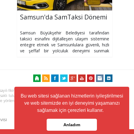
Samsun'da SamTaksi Dönemi
Samsun Büyükşehir Belediyesi tarafından
taksici esnafını dijitalleşen ulaşım sistemine
entegre etmek ve Samsunlulara güvenli, hızlı
ve şeffaf bir yolculuk deneyimi sunmak
amacıyla hazırlanan SamTaksi mobil
uygulaması
ayılı fikir ve sanat eserleri kanunu ile korunmaktadır. Her türlü haber,
 saklı tutulmaktadır. Yayınlanan köşe yazılarından, haberlere ve köşe
Bu web sitesi sağlanan hizmetlerin iyileştirilmesi
ere yönlendiren linklerin içeriklerinden www.kuzeyhaber.com sorumlu
ve web sitemizde en iyi deneyimi yaşamanızı
sağlamak için çerezleri kullanır.
visi
Trafik ve Yol Durumu
Anladım