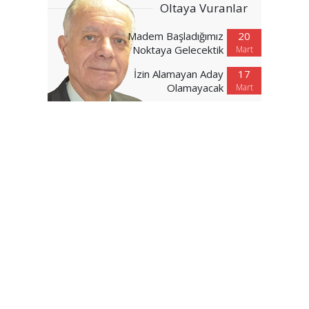
Oltaya Vuranlar
Madem Başladığımız
20
Noktaya Gelecektik
Mart
İzin Alamayan Aday
17
Olamayacak
Mart