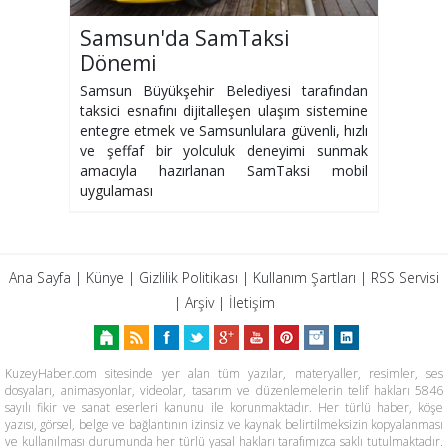
Samsun'da SamTaksi
Dönemi
Samsun Büyükşehir Belediyesi tarafından
taksici esnafını dijitalleşen ulaşım sistemine
entegre etmek ve Samsunlulara güvenli, hızlı
ve şeffaf bir yolculuk deneyimi sunmak
amacıyla hazırlanan SamTaksi mobil
uygulaması
Ana Sayfa
|
Künye
|
Gizlilik Politikası
|
Kullanım Şartları
|
RSS Servisi
|
Arşiv
|
İletişim
KuzeyHaber.com sitesinde yer alan tüm yazılar, materyaller, resimler, ses
dosyaları, animasyonlar, videolar, tasarım ve düzenlemelerin telif hakları 5846
sayılı fikir ve sanat eserleri kanunu ile korunmaktadır. Her türlü haber, köşe
yazısı, görsel, belge ve bağlantının izinsiz ve kaynak belirtilmeksizin kopyalanması
ve kullanılması durumunda her türlü yasal hakları tarafımızca saklı tutulmaktadır.