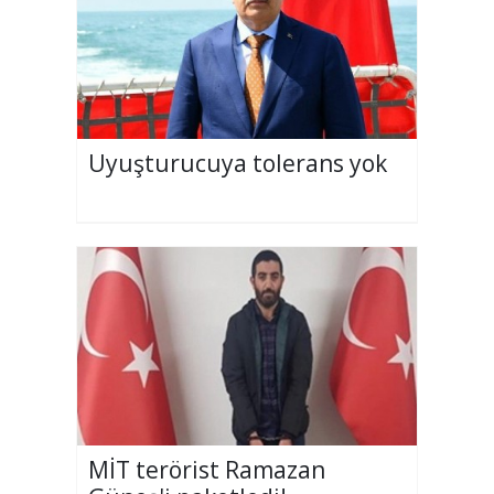
Uyuşturucuya tolerans yok
MİT terörist Ramazan