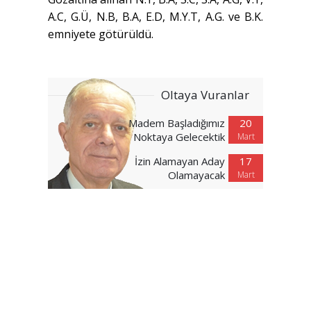
A.C, G.Ü, N.B, B.A, E.D, M.Y.T, A.G. ve B.K.
emniyete götürüldü.
Oltaya Vuranlar
Madem Başladığımız
20
Noktaya Gelecektik
Mart
İzin Alamayan Aday
17
Olamayacak
Mart