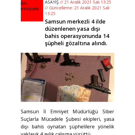
ASAYİŞ
// 21 Aralık 2021 Salı 13:25
// Güncelleme: 21 Aralık 2021 Salı
13:25
Samsun merkezli 4 ilde
düzenlenen yasa dışı
bahis operasyonunda 14
şüpheli gözaltına alındı.
Samsun İl Emniyet Müdürlüğü Siber
Suçlarla Mücadele Şubesi ekipleri, yasa
dışı bahis oynatan şüphelilere yönelik
yaklaşık 4 aylık çalışma yürüttü.