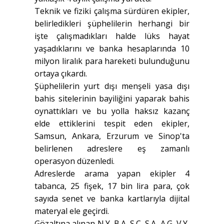
Teknik ve fiziki çalışma sürdüren ekipler,
belirledikleri şüphelilerin herhangi bir
işte çalışmadıkları halde lüks hayat
yaşadıklarını ve banka hesaplarında 10
milyon liralık para hareketi bulunduğunu
ortaya çıkardı.
Şüphelilerin yurt dışı menşeli yasa dışı
bahis sitelerinin bayiliğini yaparak bahis
oynattıkları ve bu yolla haksız kazanç
elde ettiklerini tespit eden ekipler,
Samsun, Ankara, Erzurum ve Sinop'ta
belirlenen adreslere eş zamanlı
operasyon düzenledi.
Adreslerde arama yapan ekipler 4
tabanca, 25 fişek, 17 bin lira para, çok
sayıda senet ve banka kartlarıyla dijital
materyal ele geçirdi.
Gözaltına alınan N.Y, B.A, S.C, S.A, A.G, V.Y,