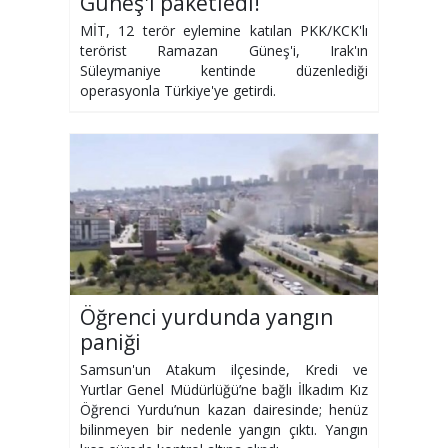
Güneş'i paketledi!
MİT, 12 terör eylemine katılan PKK/KCK'lı
terörist Ramazan Güneş'i, Irak'ın
Süleymaniye kentinde düzenlediği
operasyonla Türkiye'ye getirdi.
Öğrenci yurdunda yangın
paniği
Samsun'un Atakum ilçesinde, Kredi ve
Yurtlar Genel Müdürlüğü’ne bağlı İlkadım Kız
Öğrenci Yurdu’nun kazan dairesinde; henüz
bilinmeyen bir nedenle yangın çıktı. Yangın