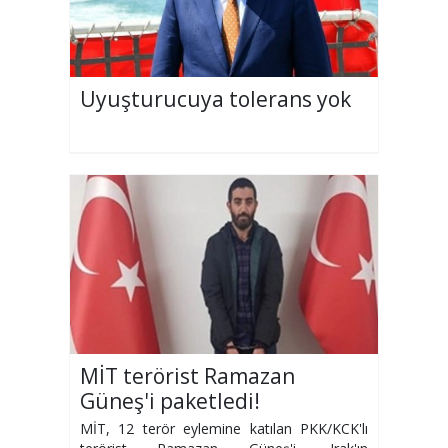
Uyuşturucuya tolerans yok
MİT terörist Ramazan
Güneş'i paketledi!
MİT, 12 terör eylemine katılan PKK/KCK'lı