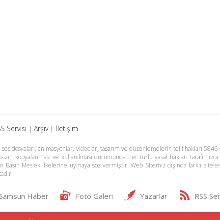
S Servisi
|
Arşiv
|
İletişim
es dosyaları, animasyonlar, videolar, tasarım ve düzenlemelerin telif hakları 5846 s
meksizin kopyalanması ve kullanılması durumunda her türlü yasal hakları tarafımızca
m Basın Meslek İlkelerine uymaya söz vermiştir. Web Sitemiz dışında farklı sitel
adır.
Samsun Haber
Foto Galeri
Yazarlar
RSS Ser