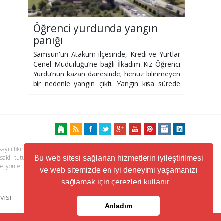
Öğrenci yurdunda yangın
paniği
Samsun'un Atakum ilçesinde, Kredi ve Yurtlar
Genel Müdürlüğü’ne bağlı İlkadım Kız Öğrenci
Yurdu’nun kazan dairesinde; henüz bilinmeyen
bir nedenle yangın çıktı. Yangın kısa sürede
kontrol altına alındı.
ayılı fikir ve sanat eserleri kanunu ile korunmaktadır. Her türlü haber,
 saklı tutulmaktadır. Yayınlanan köşe yazılarından, haberlere ve köşe
Bu web sitesi sağlanan hizmetlerin iyileştirilmesi
ere yönlendiren linklerin içeriklerinden www.kuzeyhaber.com sorumlu
ve web sitemizde en iyi deneyimi yaşamanızı
sağlamak için çerezleri kullanır.
visi
Trafik ve Yol Durumu
Anladım