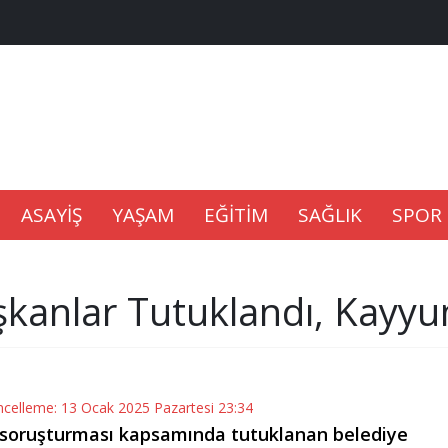
na Kaldıramaz
lu’nda
ASAYİŞ
YAŞAM
EĞİTİM
SAĞLIK
SPOR
Gıdası Geliyor
şkanlar Tutuklandı, Kayy
epkisi
ncelleme: 13 Ocak 2025 Pazartesi 23:34
ör soruşturması kapsamında tutuklanan belediye