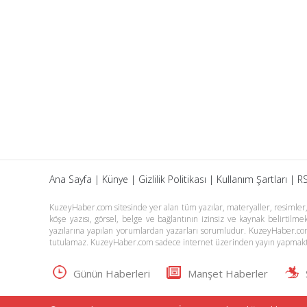
Ana Sayfa
|
Künye
|
Gizlilik Politikası
|
Kullanım Şartları
|
RS
KuzeyHaber.com sitesinde yer alan tüm yazılar, materyaller, resimler, s
köşe yazısı, görsel, belge ve bağlantının izinsiz ve kaynak belirtil
yazılarına yapılan yorumlardan yazarları sorumludur. KuzeyHaber.co
tutulamaz. KuzeyHaber.com sadece internet üzerinden yayın yapmakt
Günün Haberleri
Manşet Haberler