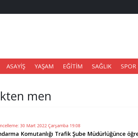
na Kaldıramaz
lu’nda
Gıdası Geliyor
ASAYİŞ
YAŞAM
EĞİTİM
SAĞLIK
SPOR
fikten men
epkisi
üncelleme: 30 Mart 2022 Çarşamba 19:08
Jandarma Komutanlığı Trafik Şube Müdürlüğünce öğr