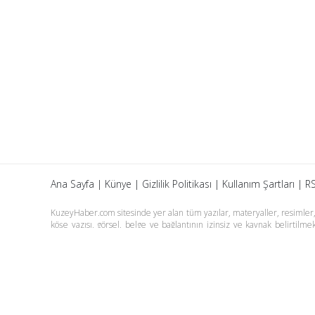
Ana Sayfa
|
Künye
|
Gizlilik Politikası
|
Kullanım Şartları
|
RS
KuzeyHaber.com sitesinde yer alan tüm yazılar, materyaller, resimler, s
köşe yazısı, görsel, belge ve bağlantının izinsiz ve kaynak belirtil
yazılarına yapılan yorumlardan yazarları sorumludur. KuzeyHaber.co
tutulamaz. KuzeyHaber.com sadece internet üzerinden yayın yapmakt
Günün Haberleri
Manşet Haberler