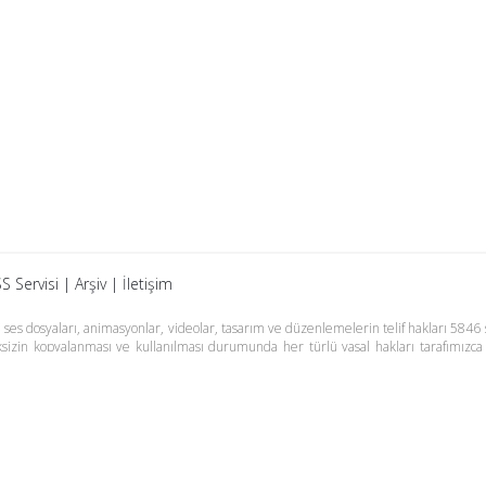
S Servisi
|
Arşiv
|
İletişim
es dosyaları, animasyonlar, videolar, tasarım ve düzenlemelerin telif hakları 5846 s
meksizin kopyalanması ve kullanılması durumunda her türlü yasal hakları tarafımızca
m Basın Meslek İlkelerine uymaya söz vermiştir. Web Sitemiz dışında farklı sitel
adır.
Samsun Haber
Foto Galeri
Yazarlar
RSS Ser