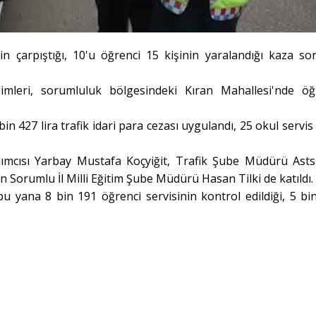
n çarpıştığı, 10'u öğrenci 15 kişinin yaralandığı kaza son
mleri, sorumluluk bölgesindeki Kıran Mahallesi'nde öğ
n 427 lira trafik idari para cezası uygulandı, 25 okul servis 
mcısı Yarbay Mustafa Koçyiğit, Trafik Şube Müdürü Ast
n Sorumlu İl Milli Eğitim Şube Müdürü Hasan Tilki de katıldı.
bu yana 8 bin 191 öğrenci servisinin kontrol edildiği, 5 bi