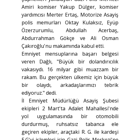
Amiri komiser Yakup Dülger, komiser
yardımcısı Merter Ertaş, Motorize Asayiş
polis memurları Oktay Kulaksız, Eyüp
Özerzurumlu, Abdullah Acerbaş,
Abdurrahman Gökçe ve Ali Osman
Çakıroğlu'nu makamında kabul etti.
Emniyet mensuplarına başarı belgesi
veren Dağlı, "Büyük bir dolandırıcılık
vakasıydı. 16 milyar gibi muazzam bir
rakam. Bu gerçekten ülkemiz için büyük
bir olaydı, arkadaşlarımızı tebrik
ediyoruz." dedi.
İl Emniyet Müdürlüğü Asayiş Şubesi
ekipleri 2 Mart'ta Adalet Mahallesi'nde
yol uygulamasında bir otomobili
durdurmuş, ruhsatsız tabanca ele
geçiren ekipler, araçtaki R. G. ile kardeşi
E.G'yi işlemleri için Gazi Polis Merkezi'ne