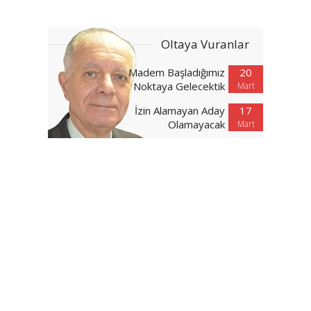
Oltaya Vuranlar
Madem Başladığımız
20
Noktaya Gelecektik
Mart
İzin Alamayan Aday
17
Olamayacak
Mart