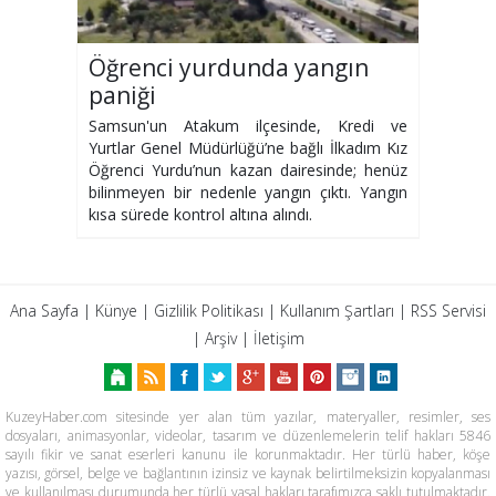
Öğrenci yurdunda yangın
paniği
Samsun'un Atakum ilçesinde, Kredi ve
Yurtlar Genel Müdürlüğü’ne bağlı İlkadım Kız
Öğrenci Yurdu’nun kazan dairesinde; henüz
bilinmeyen bir nedenle yangın çıktı. Yangın
kısa sürede kontrol altına alındı.
Ana Sayfa
|
Künye
|
Gizlilik Politikası
|
Kullanım Şartları
|
RSS Servisi
|
Arşiv
|
İletişim
KuzeyHaber.com sitesinde yer alan tüm yazılar, materyaller, resimler, ses
dosyaları, animasyonlar, videolar, tasarım ve düzenlemelerin telif hakları 5846
sayılı fikir ve sanat eserleri kanunu ile korunmaktadır. Her türlü haber, köşe
yazısı, görsel, belge ve bağlantının izinsiz ve kaynak belirtilmeksizin kopyalanması
ve kullanılması durumunda her türlü yasal hakları tarafımızca saklı tutulmaktadır.