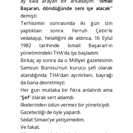
ay kala arayan bir arkadaşım
''İsmail
Başaran, döndüğünde seni işe alacak''
demişti.
Terhisimin sonrasında iki gün izin
yaptıktan sonra Ferruh Çetin'le
vedalaşıp, helalliğini de aldınca, 16 Eylül
1982 tarihinde İsmail Başaran'ın
yönetimindeki THA'da işe başladım.
Birkaç ay sonra da o Milliyet gazetesinin
Samsun Bürosu’nun kurucu şefi olarak
atandığında THA'dan ayrılırken, bayrağı
da bana devretmişti.
Her gün mutlaka bir fıkra anlatırdı ama
'Şef'
olarak sert adamdı.
İlkelerinden ödün vermez bir yöneticiydi.
Gazeteciliği de öyle yapardı.
Sedat Simavi'ye yetişemedim.
Ve fakat.