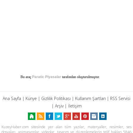
Bu araç
Paratic Piyasalar
tarafından oluşturulmuştur.
Ana Sayfa
|
Künye
|
Gizlilik Politikası
|
Kullanım Şartları
|
RSS Servisi
|
Arşiv
|
İletişim
KuzeyHaber.com sitesinde yer alan tüm yazılar, materyaller, resimler, ses
dosyaları, animasyonlar, videolar, tasarım ve düzenlemelerin telif hakları 5846