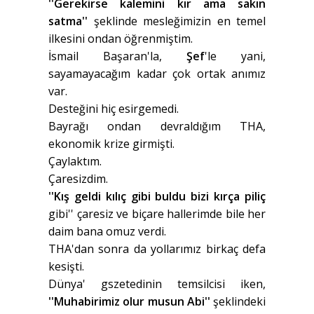
''Gerekirse kalemini kır ama sakın
satma''
şeklinde mesleğimizin en temel
ilkesini ondan öğrenmiştim.
İsmail Başaran'la,
Şef
'le yani,
sayamayacağım kadar çok ortak anımız
var.
Desteğini hiç esirgemedi.
Bayrağı ondan devraldığım THA,
ekonomik krize girmişti.
Çaylaktım.
Çaresizdim.
''Kış geldi kılıç gibi buldu bizi kırça piliç
gibi'' çaresiz ve biçare hallerimde bile her
daim bana omuz verdi.
THA'dan sonra da yollarımız birkaç defa
kesişti.
Dünya' gszetedinin temsilcisi iken,
''Muhabirimiz olur musun Abi''
şeklindeki