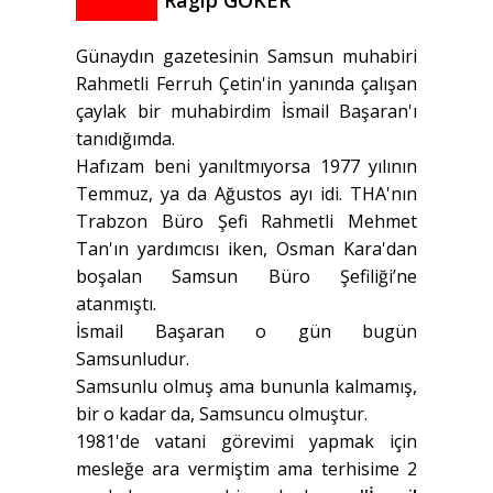
Ragıp GÖKER
Günaydın gazetesinin Samsun muhabiri
Rahmetli Ferruh Çetin'in yanında çalışan
çaylak bir muhabirdim İsmail Başaran'ı
tanıdığımda.
Hafızam beni yanıltmıyorsa 1977 yılının
Temmuz, ya da Ağustos ayı idi. THA'nın
Trabzon Büro Şefi Rahmetli Mehmet
Tan'ın yardımcısı iken, Osman Kara'dan
boşalan Samsun Büro Şefiliği’ne
atanmıştı.
İsmail Başaran o gün bugün
Samsunludur.
Samsunlu olmuş ama bununla kalmamış,
bir o kadar da, Samsuncu olmuştur.
1981'de vatani görevimi yapmak için
mesleğe ara vermiştim ama terhisime 2