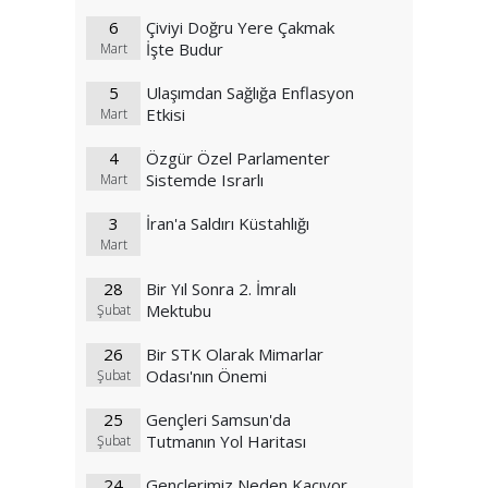
6
Çiviyi Doğru Yere Çakmak
İşte Budur
Mart
5
Ulaşımdan Sağlığa Enflasyon
Etkisi
Mart
4
Özgür Özel Parlamenter
Sistemde Israrlı
Mart
3
İran'a Saldırı Küstahlığı
Mart
28
Bir Yıl Sonra 2. İmralı
Mektubu
Şubat
26
Bir STK Olarak Mimarlar
Odası'nın Önemi
Şubat
25
Gençleri Samsun'da
Tutmanın Yol Haritası
Şubat
24
Gençlerimiz Neden Kaçıyor