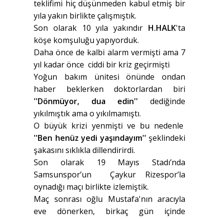
teklifimi hiç düşünmeden kabul etmiş bir
yıla yakın birlikte çalışmıştık.
Son olarak 10 yıla yakındır
H.HALK
'ta
köşe komşuluğu yapıyorduk.
Daha önce de kalbi alarm vermişti ama 7
yıl kadar önce ciddi bir kriz geçirmişti
Yoğun bakım ünitesi önünde ondan
haber beklerken doktorlardan biri
''Dönmüyor, dua edin''
dediğinde
yıkılmıştık ama o yıkılmamıştı.
O büyük krizi yenmişti ve bu nedenle
''Ben henüz yedi yaşındayım''
şeklindeki
şakasını sıklıkla dillendirirdi.
Son olarak 19 Mayıs Stadı’nda
Samsunspor’un Çaykur Rizespor’la
oynadığı maçı birlikte izlemiştik.
Maç sonrası oğlu Mustafa'nın aracıyla
eve dönerken, birkaç gün içinde